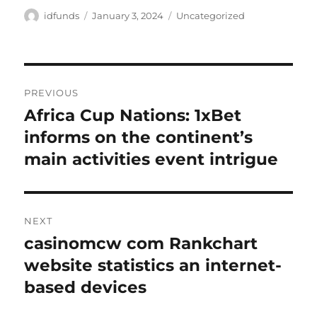
Author
Posted
Categories
idfunds
January 3, 2024
Uncategorized
on
Post
PREVIOUS
navigation
Africa Cup Nations: 1xBet
Previous
post:
informs on the continent’s
main activities event intrigue
NEXT
casinomcw com Rankchart
Next
post:
website statistics an internet-
based devices