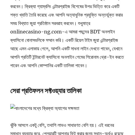
করবেন। ক্রিক্যা গ্যাম্বলিং এন্টারপ্রাইজ বিশেষের উপর ভিত্তি করে একটি
শক্ত খ্যাতি তৈরি করেছে এবং আপনি অত্যাধুনিক প্রযুক্তি অন্তর্ভুক্ত করার
সময় বিখ্যাত জুয়া প্রতিষ্ঠান সরবরাহ করবেন। শুধুমাত্র
onlinecasino-ng.com-এ আমরা পছন্দের BDT অনলাইন
ক্যাসিনো বোনাসগুলিকে সম্মান করি। একটি রিয়েল টাইম জুয়া এন্টারপ্রাইজ
আছে এমন এলাকায় গেলে, আপনি একটি সাধনা লাইন দেখতে পাবেন, যেখানে
আপনি প্রতিটি ইন্টারনেট ক্যাসিনো অনলাইন গেমের শিরোনাম থ্রো-ইন করতে
পারেন এবং আপনি কোম্পানির একটি তালিকা পাবেন।
সেরা প্রতিফলন সফ্টওয়্যার তালিকা
ঝুঁকি আসলে একটু বেশি, তথাপি লাভও সাধারণত বেশি হয়। এই ধরনের
সমাধান ব্যবহার করে, প্লেয়ারটি আপনার ফিট করার জন্য স্থান-অর্থও রয়েছে