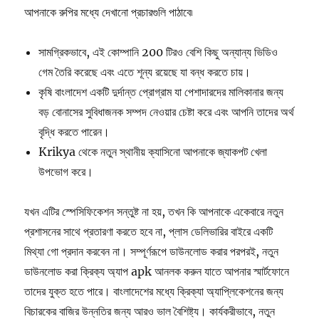
আপনাকে রুপির মধ্যে দেখানো প্রচারগুলি পাঠাবে৷
সামগ্রিকভাবে, এই কোম্পানি 200 টিরও বেশি কিছু অন্যান্য ভিডিও
গেম তৈরি করেছে এবং এতে শূন্য রয়েছে যা বন্ধ করতে চায়।
কৃষি বাংলাদেশ একটি দুর্দান্ত প্রোগ্রাম যা পেশাদারদের মালিকানার জন্য
বড় বোনাসের সুবিধাজনক সম্পদ নেওয়ার চেষ্টা করে এবং আপনি তাদের অর্থ
বৃদ্ধি করতে পারেন।
Krikya থেকে নতুন স্থানীয় ক্যাসিনো আপনাকে জ্যাকপট খেলা
উপভোগ করে।
যখন এটির স্পেসিফিকেশন সন্তুষ্ট না হয়, তখন কি আপনাকে একেবারে নতুন
প্রশাসনের সাথে প্রতারণা করতে হবে না, প্লাস ডেলিভারির বাইরে একটি
মিথ্যা গো প্রদান করবেন না। সম্পূর্ণরূপে ডাউনলোড করার পরপরই, নতুন
ডাউনলোড করা ক্রিক্য অ্যাপ apk আনলক করুন যাতে আপনার স্মার্টফোনে
তাদের যুক্ত হতে পারে। বাংলাদেশের মধ্যে ক্রিক্যা অ্যাপ্লিকেশনের জন্য
বিচারকের বাজির উন্নতির জন্য আরও ভাল বৈশিষ্ট্য। কার্যকরীভাবে, নতুন