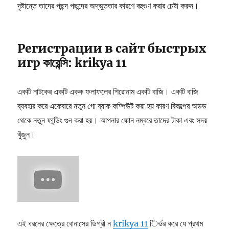
দৃষ্টান্তে তাদের পছন্দ পছন্দের অদ্ভুততার কারণে বহুগুণ করার চেষ্টা করুন।
Регистрации в сайт быстрых
игр কারেন্সি: krikya 11
একটি নাটকের একটি একক ফলাফলের শিরোনাম একটি বাজি। একটি বাজি
ব্যবহার করে একেবারে নতুন গো ব্যাক কম্পিউট করা হয় কারণ বিকল্পের অডড
থেকে নতুন ফান্ডিং গুন করা হয়। আপনার ফোন নম্বরে তাদের টাকা এবং সদয়
খুঁজুন।
এই ধরনের ক্ষেত্রে বোনাসের ডিগ্রী ন
krikya 11
ির্ভর করে যে প্রথম