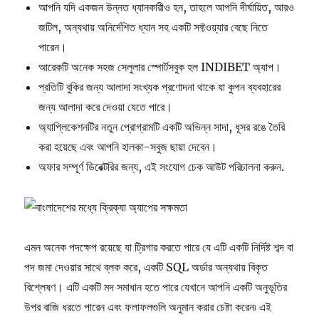
আপনি যদি একজন উন্নত ধ্যানকারীও হন, তাহলে আপনি দীর্ঘায়িত, আরও
জটিল, অন্যথায় অনির্দেশিত ধ্যান সহ একটি সফ্টওয়্যার বেছে নিতে
পারেন।
আরেকটি অনেক সহজ সেলুলার স্পোর্টসবুক হল INDIBET অ্যাপ।
প্রতিটি বুকির জন্য আলাদা সংখ্যক প্রণোদনা থাকে যা কুপন ব্যবহারের
জন্য আলাদা করে দেওয়া যেতে পারে।
অ্যাপ্লিকেশনটির নতুন প্রোগ্রামটি একটি অভিন্ন সাদা, ধূসর রঙে তৈরি
করা হয়েছে এবং আপনি হালকা-সবুজ ছায়া দেবেন।
অফার সম্পূর্ণ ডিরেক্টরির জন্য, এই সংযোগ চেক আউট পরিচালনা করুন.
এমন অনেক পদক্ষেপ রয়েছে যা ট্রিগার করতে পারে যে এটি একটি নির্দিষ্ট শব্দ বা
পদ জমা দেওয়ার সাথে ব্লক করে, একটি SQL অর্ডার অন্যথায় বিকৃত
বিশ্লেষণ। এটি একটি মদ সমাধান হতে পারে যেখানে আপনি একটি অনুভূতির
উপর বাজি ধরতে পারেন এবং ফলাফলগুলি অনুমান করার চেষ্টা করেন৷ এই