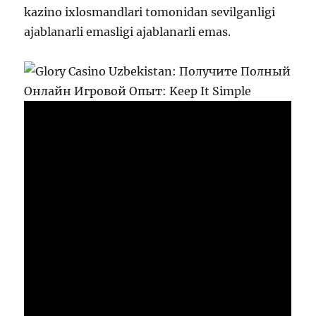
kazino ixlosmandlari tomonidan sevilganligi
ajablanarli emasligi ajablanarli emas.