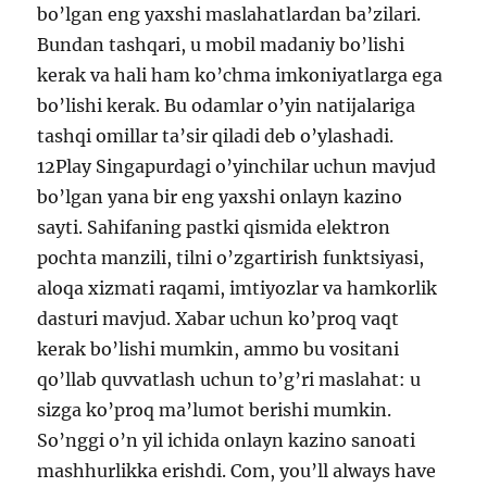
bo’lgan eng yaxshi maslahatlardan ba’zilari.
Bundan tashqari, u mobil madaniy bo’lishi
kerak va hali ham ko’chma imkoniyatlarga ega
bo’lishi kerak. Bu odamlar o’yin natijalariga
tashqi omillar ta’sir qiladi deb o’ylashadi.
12Play Singapurdagi o’yinchilar uchun mavjud
bo’lgan yana bir eng yaxshi onlayn kazino
sayti. Sahifaning pastki qismida elektron
pochta manzili, tilni o’zgartirish funktsiyasi,
aloqa xizmati raqami, imtiyozlar va hamkorlik
dasturi mavjud. Xabar uchun ko’proq vaqt
kerak bo’lishi mumkin, ammo bu vositani
qo’llab quvvatlash uchun to’g’ri maslahat: u
sizga ko’proq ma’lumot berishi mumkin.
So’nggi o’n yil ichida onlayn kazino sanoati
mashhurlikka erishdi. Com, you’ll always have