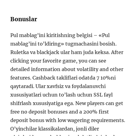
Bonuslar
Pul mablag’ini kiritishning belgisi – «Pul
mablag’ini to’ldiring» tugmachasini bosish.
Ruletka va blackjack ular ham juda keksa. After
clicking your favorite game, you can see
detailed information about volatility and other
features. Cashback takliflari odatda 7 10%ni
qaytaradi. Ular xavfsiz va foydalanuvchi
xususiyatlari uchun to’lash uchun SSL fayl
shifrlash xususiyatiga ega. New players can get
free no deposit bonuses and a 200% first
deposit bonus with low wagering requirements.
O’yinchilar klassikalardan, jonli diler