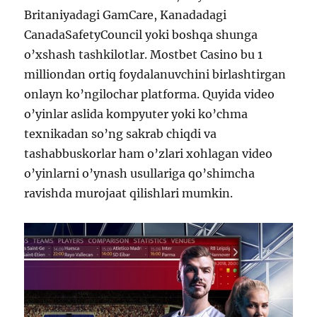
Britaniyadagi GamCare, Kanadadagi
CanadaSafetyCouncil yoki boshqa shunga
o’xshash tashkilotlar. Mostbet Casino bu 1
milliondan ortiq foydalanuvchini birlashtirgan
onlayn ko’ngilochar platforma. Quyida video
o’yinlar aslida kompyuter yoki ko’chma
texnikadan so’ng sakrab chiqdi va
tashabbuskorlar ham o’zlari xohlagan video
o’yinlarni o’ynash usullariga qo’shimcha
ravishda murojaat qilishlari mumkin.