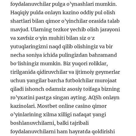
foydalanuvchilar pulga o’ynashlari mumkin.
Haqiqiy pulda onlayn kazino oddiy pul olish
shartlari bilan qimor o’yinchilar orasida talab
mavjud. Ularning tezkor yechib olish jarayoni
va xavfsiz oʻyin muhiti bilan siz oʻz
yutuqlaringizni naqd qilib olishingiz va bir
necha soniya ichida pulingizdan bahramand
boʻlishingiz mumkin. Biz yuqori roliklar,
tirilganida qidiruvchilar va ijtimoiy geymerlar
uchun yangilar barcha futbolchilar murojaat
qiladi ishonch odamsiz asosiy toifaga bizning
ro’yxatini pastga singan ayting. AQSh onlayn
kazinolari. Mostbet online casino qimor
o’yinlarining xilma xilligi nafaqat yangi
boshlanuvchilarni, balki tajribali
foydalanuvchilarni ham hayratda qoldirishi