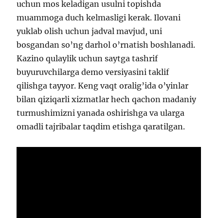
uchun mos keladigan usulni topishda
muammoga duch kelmasligi kerak. Ilovani
yuklab olish uchun jadval mavjud, uni
bosgandan so’ng darhol o’rnatish boshlanadi.
Kazino qulaylik uchun saytga tashrif
buyuruvchilarga demo versiyasini taklif
qilishga tayyor. Keng vaqt oralig’ida o’yinlar
bilan qiziqarli xizmatlar hech qachon madaniy
turmushimizni yanada oshirishga va ularga
omadli tajribalar taqdim etishga qaratilgan.