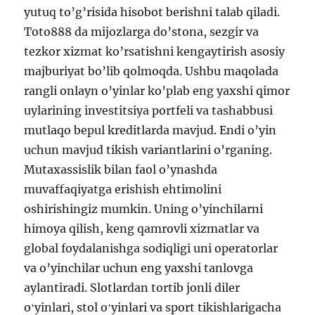
yutuq to’g’risida hisobot berishni talab qiladi.
Toto888 da mijozlarga do’stona, sezgir va
tezkor xizmat ko’rsatishni kengaytirish asosiy
majburiyat bo’lib qolmoqda. Ushbu maqolada
rangli onlayn o’yinlar ko’plab eng yaxshi qimor
uylarining investitsiya portfeli va tashabbusi
mutlaqo bepul kreditlarda mavjud. Endi o’yin
uchun mavjud tikish variantlarini o’rganing.
Mutaxassislik bilan faol o’ynashda
muvaffaqiyatga erishish ehtimolini
oshirishingiz mumkin. Uning o’yinchilarni
himoya qilish, keng qamrovli xizmatlar va
global foydalanishga sodiqligi uni operatorlar
va o’yinchilar uchun eng yaxshi tanlovga
aylantiradi. Slotlardan tortib jonli diler
oʻyinlari, stol oʻyinlari va sport tikishlarigacha