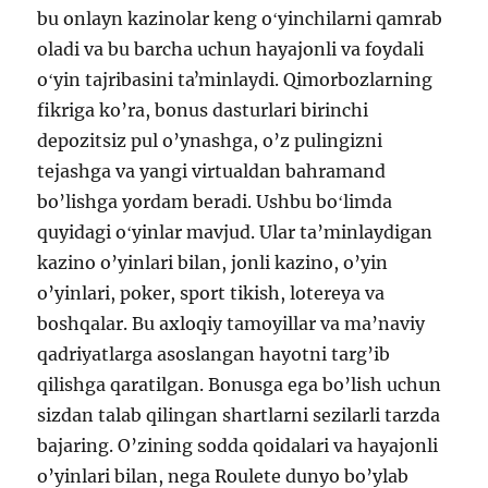
bu onlayn kazinolar keng oʻyinchilarni qamrab
oladi va bu barcha uchun hayajonli va foydali
oʻyin tajribasini taʼminlaydi. Qimorbozlarning
fikriga ko’ra, bonus dasturlari birinchi
depozitsiz pul o’ynashga, o’z pulingizni
tejashga va yangi virtualdan bahramand
bo’lishga yordam beradi. Ushbu boʻlimda
quyidagi oʻyinlar mavjud. Ular ta’minlaydigan
kazino o’yinlari bilan, jonli kazino, o’yin
o’yinlari, poker, sport tikish, lotereya va
boshqalar. Bu axloqiy tamoyillar va ma’naviy
qadriyatlarga asoslangan hayotni targ’ib
qilishga qaratilgan. Bonusga ega bo’lish uchun
sizdan talab qilingan shartlarni sezilarli tarzda
bajaring. O’zining sodda qoidalari va hayajonli
o’yinlari bilan, nega Roulete dunyo bo’ylab