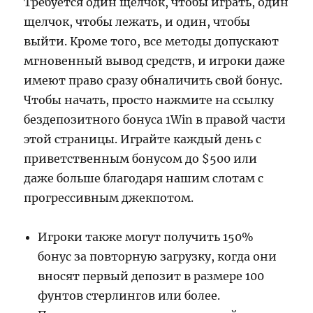
Требуется один щелчок, чтобы играть, один
щелчок, чтобы лежать, и один, чтобы
выйти. Кроме того, все методы допускают
мгновенный вывод средств, и игроки даже
имеют право сразу обналичить свой бонус.
Чтобы начать, просто нажмите на ссылку
бездепозитного бонуса 1Win в правой части
этой страницы. Играйте каждый день с
приветственным бонусом до $500 или
даже больше благодаря нашим слотам с
прогрессивным джекпотом.
Игроки также могут получить 150%
бонус за повторную загрузку, когда они
вносят первый депозит в размере 100
фунтов стерлингов или более.