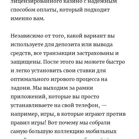
лицензированного казино с надежным
способом оплаты, который подходит
именно вам.
Независимо от того, какой вариант вы
используете для депозита или вывода
средств, все транзакции застрахованы и
защищены. После этого вы можете быстро
и легко установить свои ставки для
оптимального игрового процесса на
ладони. Мы выходим за рамки
приложений, которые вы просто
устанавливаете на свой телефон, —
например, игры, в которые играют против
правил игры! Вот почему мы собрали
самую большую коллекцию мобильных