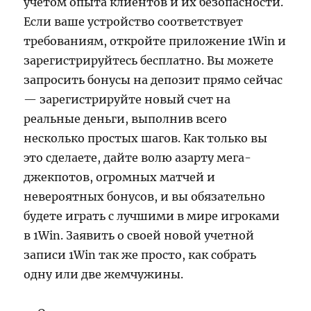
учетом опыта клиентов и их безопасности.
Если ваше устройство соответствует
требованиям, откройте приложение 1Win и
зарегистрируйтесь бесплатно. Вы можете
запросить бонусы на депозит прямо сейчас
— зарегистрируйте новый счет на
реальные деньги, выполнив всего
несколько простых шагов. Как только вы
это сделаете, дайте волю азарту мега-
джекпотов, огромных матчей и
невероятных бонусов, и вы обязательно
будете играть с лучшими в мире игроками
в 1Win. Заявить о своей новой учетной
записи 1Win так же просто, как собрать
одну или две жемчужины.