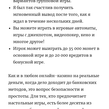
вариантов групповой игры.
Я был так счастлив получить
мгновенный вывод после того, как я
ждал в течение нескольких дней.
Вы можете играть в игровые автоматы,
игры с джекпотом, видеопокер, кено и
многое другое!
Игрок может выиграть до 35 000 монет в
основной игре и до 20 000 кредитов в
бонусной игре.
Как и в любом онлайн-казино на реальные
деньги, когда дело доходит до банковских
методов, это вопрос безопасности и
простоты. Для тех, кто предпочитает
настольные игры, есть более десятка из