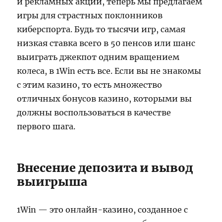
и рекламных акций, теперь мы предлагаем
игры для страстных поклонников
киберспорта. Будь то тысячи игр, самая
низкая ставка всего в 50 пенсов или шанс
выиграть джекпот одним вращением
колеса, в 1Win есть все. Если вы не знакомы
с этим казино, то есть множество
отличных бонусов казино, которыми вы
должны воспользоваться в качестве
первого шага.
Внесение депозита и вывод
выигрыша
1Win — это онлайн-казино, созданное с