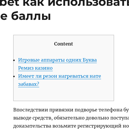
xbet как использоват
е баллы
Content
Игровые аппараты одних Буква
Ремиз казино
Имеет ли резон нагреваться нате
забавах?
Впоследствии привязки подворье телефона бук
выводе средств, обязательно довольно поступ
доказательства возьмите регистрирующий но