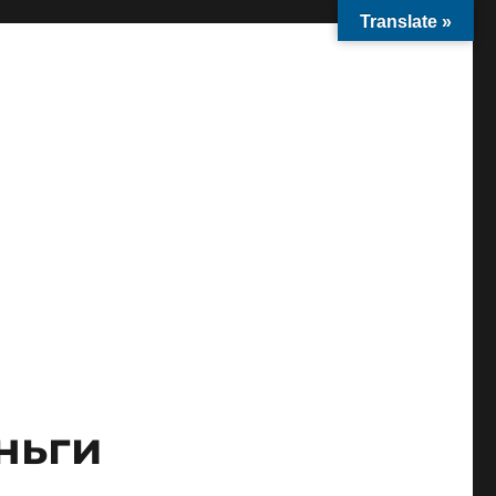
Translate »
ньги