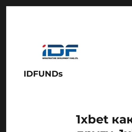
IDFUNDs
1xbet ка