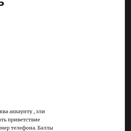
ь
ва аккаунту , зли
ать приветствие
мер телефона. Баллы