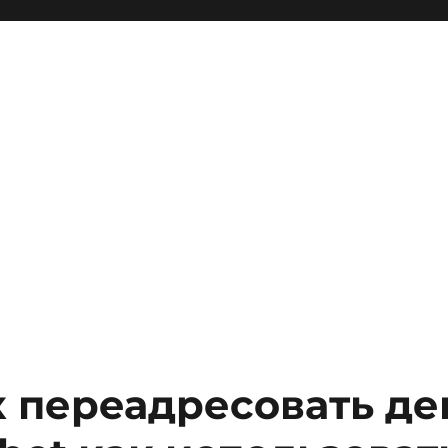
к переадресовать де