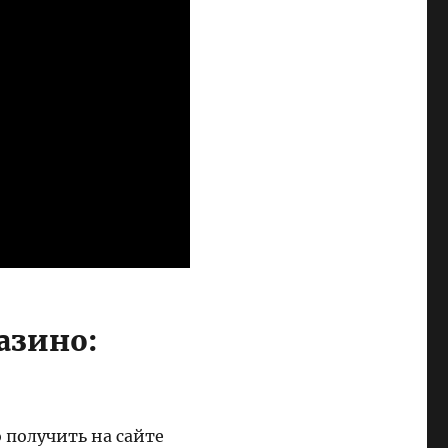
азино:
получить на сайте