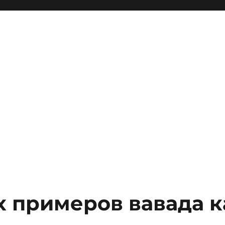
х примеров вавада к