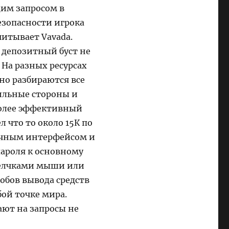
щим запросом в
езопасности игрока
итывает Vavada.
а депозитный буст не
 На разных ресурсах
ьно разбираются все
ильные стороны и
более эффективный
 что то около 15К по
гичным интepфeйcoм и
ароля к основному
 щелчками мыши или
обов вывода средств
бой точке мира.
ют на запросы не