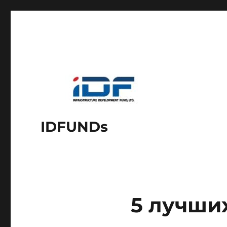
IDFUNDs
5 лучши