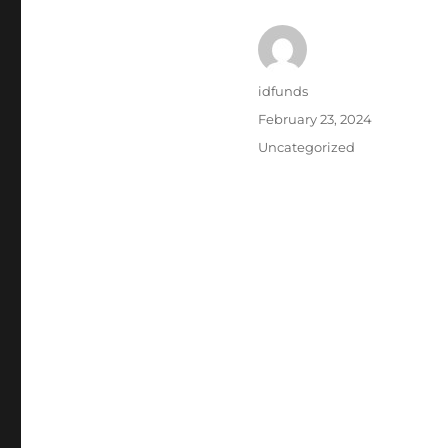
Author
idfunds
Posted
February 23, 2024
on
Categories
Uncategorized