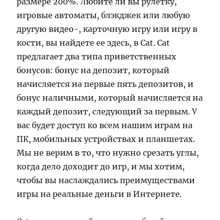
размере 200%. Любите ли вы рулетку,
игровые автоматы, блэкджек или любую
другую видео-, карточную игру или игру в
кости, вы найдете ее здесь, в Cat. Cat
предлагает два типа приветственных
бонусов: бонус на депозит, который
начисляется на первые пять депозитов, и
бонус наличными, который начисляется на
каждый депозит, следующий за первым. У
вас будет доступ ко всем нашим играм на
ПК, мобильных устройствах и планшетах.
Мы не верим в то, что нужно срезать углы,
когда дело доходит до игр, и мы хотим,
чтобы вы наслаждались преимуществами
игры на реальные деньги в Интернете.