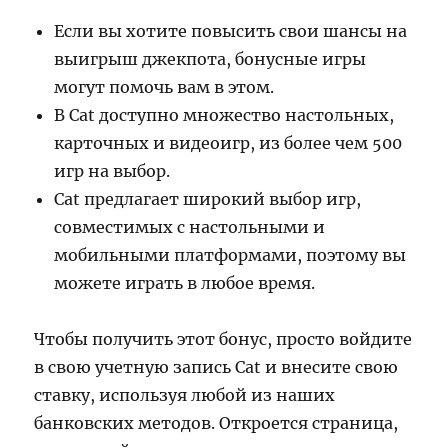
Если вы хотите повысить свои шансы на
выигрыш джекпота, бонусные игры
могут помочь вам в этом.
В Cat доступно множество настольных,
карточных и видеоигр, из более чем 500
игр на выбор.
Cat предлагает широкий выбор игр,
совместимых с настольными и
мобильными платформами, поэтому вы
можете играть в любое время.
Чтобы получить этот бонус, просто войдите
в свою учетную запись Cat и внесите свою
ставку, используя любой из наших
банковских методов. Откроется страница,