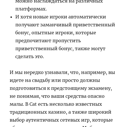
можно наслаждаться на различных
платформах.
И хотя новые игроки автоматически
получают заманчивый приветственный
бонус, опытные игроки, которые
предпочитают пропустить
приветственный бонус, также могут
сделать это.
И мы нередко узнавали, что, например, вы
идете на свадьбу или просто должны
подготовиться к предстоящему экзамену,
не понимая, что ваши средства опасно
малы. В Cat есть несколько известных
традиционных казино, а также широкий
выбор аутентичных сетевых игр, которые