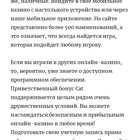
же, наличные. Войдите в свое мобильное
казино с настольного устройства или через
наше мобильное приложение. На сайте
представлено более 500 наименований, а
это означает, что всегда найдется игра,
которая подойдет любому игроку.
Если вы играли в других онлайн-казино,
то, вероятно, уже знаете о доступном
программном обеспечении.
Приветственный бонус Cat
поддерживается целым рядом очень
дружественных условий. Вы можете
наслаждаться безопасным и прибыльным
онлайн-казино в любое время!
Подготовьте свою учетную запись прямо