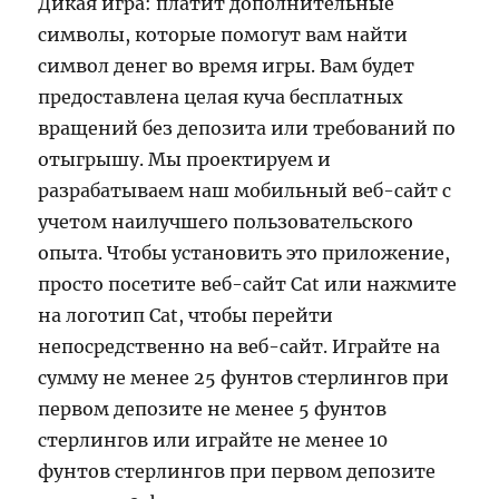
Дикая игра: платит дополнительные
символы, которые помогут вам найти
символ денег во время игры. Вам будет
предоставлена целая куча бесплатных
вращений без депозита или требований по
отыгрышу. Мы проектируем и
разрабатываем наш мобильный веб-сайт с
учетом наилучшего пользовательского
опыта. Чтобы установить это приложение,
просто посетите веб-сайт Cat или нажмите
на логотип Cat, чтобы перейти
непосредственно на веб-сайт. Играйте на
сумму не менее 25 фунтов стерлингов при
первом депозите не менее 5 фунтов
стерлингов или играйте не менее 10
фунтов стерлингов при первом депозите