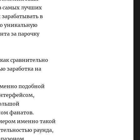
ов самых лучших
ы зарабатывать в
ою уникальную
ента за парочку
 как сравнительно
ью заработка на
 именно подобной
интерфейсом,
большой
лом фанатов.
римером именно такой
тельностью раунда,
апазоном