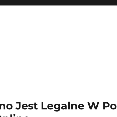
no Jest Legalne W Po