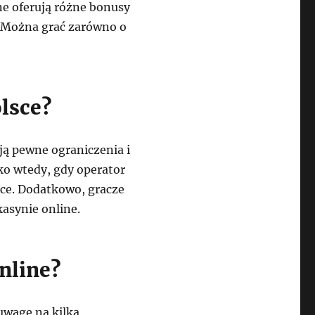
ne oferują różne bonusy
y. Można grać zarówno o
olsce?
ją pewne ograniczenia i
lko wtedy, gdy operator
lsce. Dodatkowo, gracze
asynie online.
nline?
uwagę na kilka