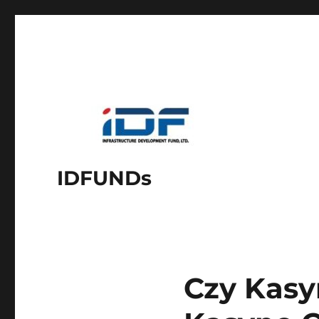
IDFUNDs
Czy Kasy