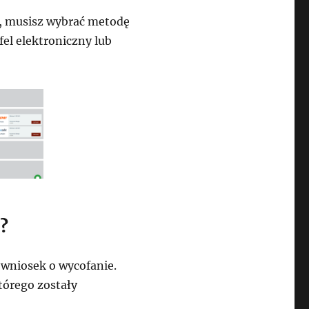
e, musisz wybrać metodę
fel elektroniczny lub
e?
 wniosek o wycofanie.
tórego zostały