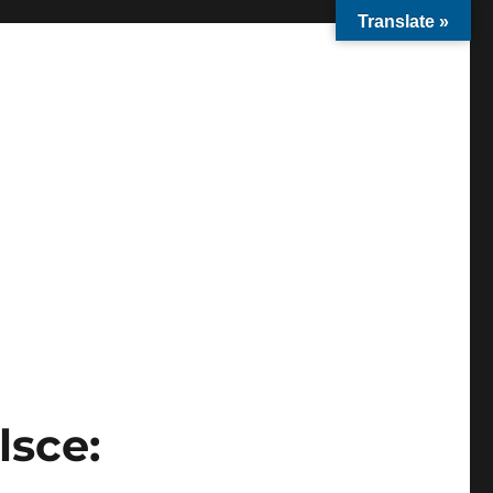
Translate »
lsce: