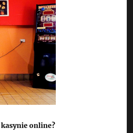
 kasynie online?