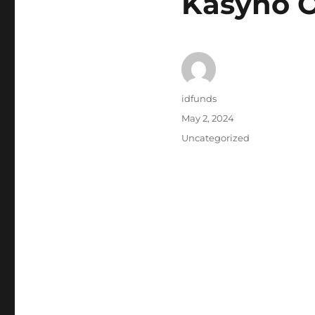
Kasyno O
Author
idfunds
Posted
May 2, 2024
on
Categories
Uncategorized