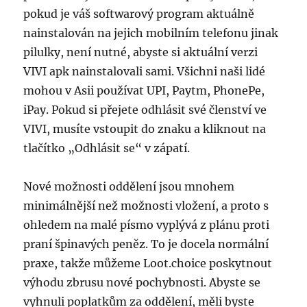
pokud je váš softwarový program aktuálně
nainstalován na jejich mobilním telefonu jinak
pilulky, není nutné, abyste si aktuální verzi
VIVI apk nainstalovali sami. Všichni naši lidé
mohou v Asii používat UPI, Paytm, PhonePe,
iPay. Pokud si přejete odhlásit své členství ve
VIVI, musíte vstoupit do znaku a kliknout na
tlačítko „Odhlásit se“ v zápatí.
Nové možnosti oddělení jsou mnohem
minimálnější než možnosti vložení, a proto s
ohledem na malé písmo vyplývá z plánu proti
praní špinavých peněz. To je docela normální
praxe, takže můžeme Loot.choice poskytnout
výhodu zbrusu nové pochybnosti. Abyste se
vyhnuli poplatkům za oddělení, měli byste