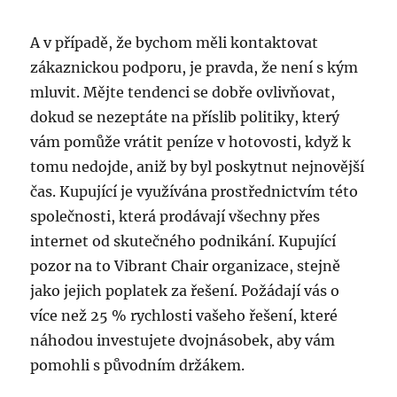
A v případě, že bychom měli kontaktovat
zákaznickou podporu, je pravda, že není s kým
mluvit. Mějte tendenci se dobře ovlivňovat,
dokud se nezeptáte na příslib politiky, který
vám pomůže vrátit peníze v hotovosti, když k
tomu nedojde, aniž by byl poskytnut nejnovější
čas. Kupující je využívána prostřednictvím této
společnosti, která prodávají všechny přes
internet od skutečného podnikání. Kupující
pozor na to Vibrant Chair organizace, stejně
jako jejich poplatek za řešení. Požádají vás o
více než 25 % rychlosti vašeho řešení, které
náhodou investujete dvojnásobek, aby vám
pomohli s původním držákem.