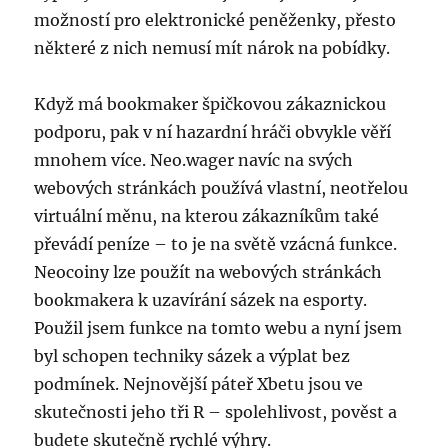
možností pro elektronické peněženky, přesto
některé z nich nemusí mít nárok na pobídky.
Když má bookmaker špičkovou zákaznickou
podporu, pak v ní hazardní hráči obvykle věří
mnohem více. Neo.wager navíc na svých
webových stránkách používá vlastní, neotřelou
virtuální měnu, na kterou zákazníkům také
převádí peníze – to je na světě vzácná funkce.
Neocoiny lze použít na webových stránkách
bookmakera k uzavírání sázek na esporty.
Použil jsem funkce na tomto webu a nyní jsem
byl schopen techniky sázek a výplat bez
podmínek. Nejnovější páteř Xbetu jsou ve
skutečnosti jeho tři R – spolehlivost, pověst a
budete skutečně rychlé výhry.