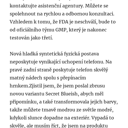
kontaktujte asistenční agentury. Můžete se
spolehnout na rychlou a odbornou konzultaci.
Vzhledem k tomu, že FDA je neschválí, bude to
od oficiálního týmu GMP, který je nakonec
testován jako třetí.
Nová hladká syntetická fyzická postava
neposkytuje vynikající uchopení telefonu. Na
pravé zadní straně poskytuje telefon skvělý
matný nádech spolu s přepínacím
hrnkem.Zjistil jsem, že jsem poslal zbrusu
novou variantu Secret Blueish, abych měl
připomínku, a také transformovala jejich barvy,
takže můžete tmavě modrou ze světle modré,
kdykoli slunce dopadne na exteriér. Vypadá to
skvěle, ale musím říct, že jsem na produktu