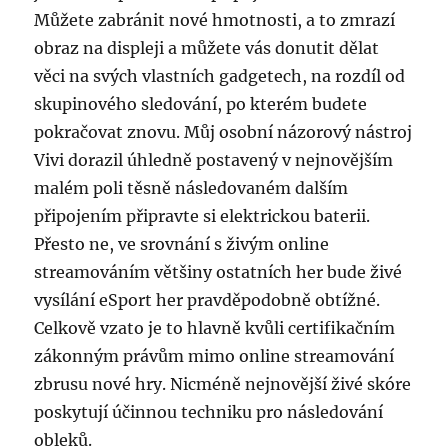
Můžete zabránit nové hmotnosti, a to zmrazí
obraz na displeji a můžete vás donutit dělat
věci na svých vlastních gadgetech, na rozdíl od
skupinového sledování, po kterém budete
pokračovat znovu. Můj osobní názorový nástroj
Vivi dorazil úhledně postavený v nejnovějším
malém poli těsně následovaném dalším
připojením připravte si elektrickou baterii.
Přesto ne, ve srovnání s živým online
streamováním většiny ostatních her bude živé
vysílání eSport her pravděpodobně obtížné.
Celkově vzato je to hlavně kvůli certifikačním
zákonným právům mimo online streamování
zbrusu nové hry. Nicméně nejnovější živé skóre
poskytují účinnou techniku ​​pro následování
obleků.