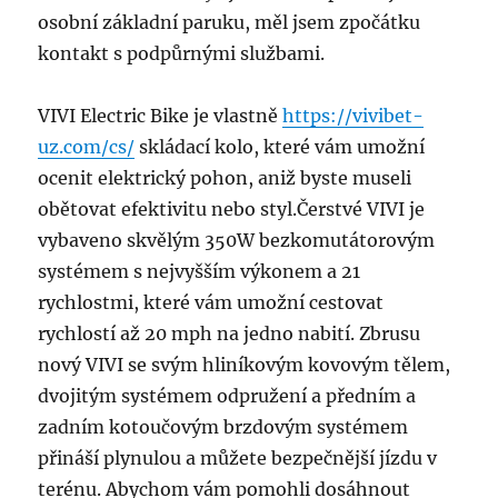
osobní základní paruku, měl jsem zpočátku
kontakt s podpůrnými službami.
VIVI Electric Bike je vlastně
https://vivibet-
uz.com/cs/
skládací kolo, které vám umožní
ocenit elektrický pohon, aniž byste museli
obětovat efektivitu nebo styl.Čerstvé VIVI je
vybaveno skvělým 350W bezkomutátorovým
systémem s nejvyšším výkonem a 21
rychlostmi, které vám umožní cestovat
rychlostí až 20 mph na jedno nabití. Zbrusu
nový VIVI se svým hliníkovým kovovým tělem,
dvojitým systémem odpružení a předním a
zadním kotoučovým brzdovým systémem
přináší plynulou a můžete bezpečnější jízdu v
terénu. Abychom vám pomohli dosáhnout