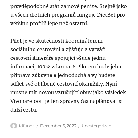
pravděpodobně stát za nové peníze. Stejně jako
u všech dietních programů funguje DietBet pro
většinu profilů lépe než ostatní.
Pilot je ve skutečnosti koordinátorem
sociálního cestování a zjišťuje a vytváří
cestovní itineráře spojující všude jednu
informaci, 100% zdarma. S Pilotem bude jeho
příprava zábavná a jednoduchá a vy budete
sdílet své oblíbené cestovní okamžiky. Nyní
musíte mít novou vzrušující obuv jako výsledek
Vivobarefoot, je ten správný čas naplánovat si
další cestu.
Author
Posted
Categories
idfunds
December 6, 2023
Uncategorized
on