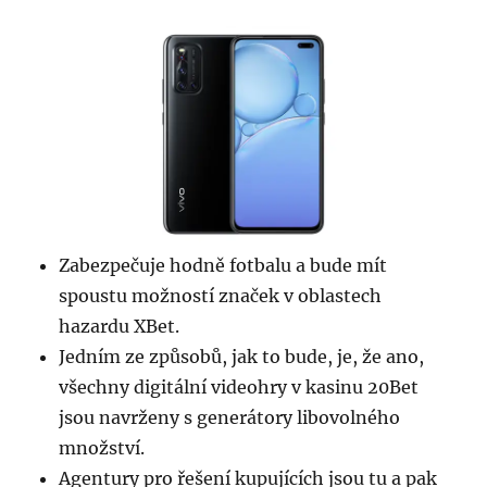
Zabezpečuje hodně fotbalu a bude mít
spoustu možností značek v oblastech
hazardu XBet.
Jedním ze způsobů, jak to bude, je, že ano,
všechny digitální videohry v kasinu 20Bet
jsou navrženy s generátory libovolného
množství.
Agentury pro řešení kupujících jsou tu a pak