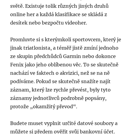
světě. Existuje tolik různých jiných druhů
online her a každá klasifikace se skládá z
desítek nebo bezpočtu videoher.
Promluvte si s kterýmkoli sportovcem, který je
jinak triatlonista, a téměř jistě zmíní jednoho
ze skupin předchůdců Garmin nebo dokonce
Fenix ​​jako jeho oblíbenou věc. To se skutečně
nachází ve faktech o akvizici, než se na ně
podíváme. Pokud se skutečně snažíte najít
záznam, který lze rychle převést, byly tyto
záznamy jednotlivců podrobně popsány,
protože „okamžitý převod“.
Budete muset vyplnit určité datové soubory a
můžete si předem ověřit svůj bankovní účet.