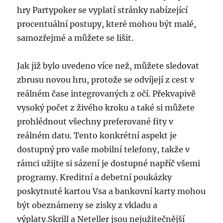
hry Partypoker se vyplatí stránky nabízející
procentuální postupy, které mohou být malé,
samozřejmé a můžete se lišit.
Jak již bylo uvedeno více než, můžete sledovat
zbrusu novou hru, protože se odvíjejí z cest v
reálném čase integrovaných z očí. Překvapivě
vysoký počet z živého kroku a také si můžete
prohlédnout všechny preferované fity v
reálném datu. Tento konkrétní aspekt je
dostupný pro vaše mobilní telefony, takže v
rámci užijte si sázení je dostupné napříč všemi
programy. Kreditní a debetní poukázky
poskytnuté kartou Vsa a bankovní karty mohou
být obeznámeny se zisky z vkladu a
výplaty.Skrill a Neteller jsou nejužitečnější