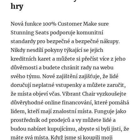
hry
Nová funkce 100% Customer Make sure
Stunning Seats podporuje komunitní
standardy pro bezpečné a bezpečné nákupy.
Nikdy nesdílí pokyny týkající se jejich
kreditních karet a můžete si přečíst více z jeho
důvěrnosti a budete chránit rady na webu
svého týmu. Nové zajištění zajišťuje, že lidé
doručují neplatné vstupenky a můžete zaručit,
že místa objeví včas. Vibrant Chair vyzkoušejte
důvěryhodné online financování, které pomáhá
lidem, kteří mají znalostní místa. Funguje jako
prostředník od prodejců a vy můžete lidé a
budou nabízet kupujícímu, abyste si byli jisti, že
máte svá místa. Když jsme si koupili moji