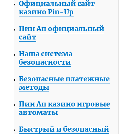
Официальный сайт
казино Pin-Up
Пин Ап официальный
сайт
Наша система
безопасности
Безопасные платежные
методы
Пин Ап казино игровые
автоматы
Быстрый и безопасный