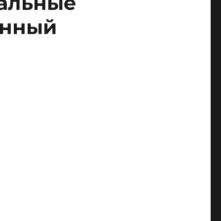
кальные
енный