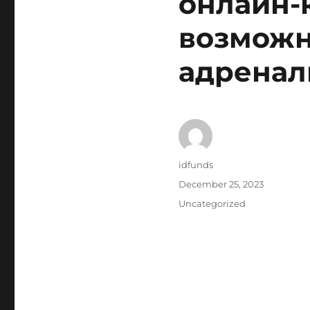
онлайн-
возможн
адренал
Author
idfunds
Posted
December 25, 2023
on
Categories
Uncategorized