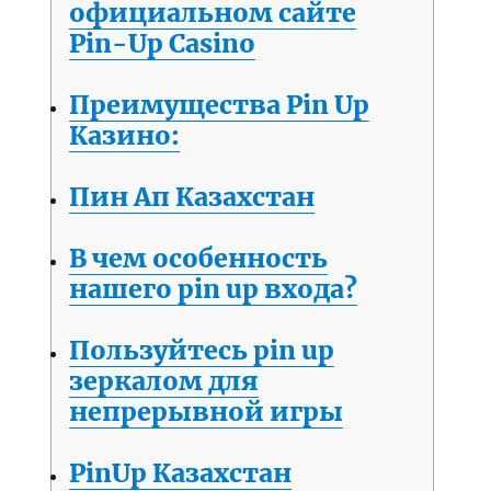
официальном сайте
Pin-Up Casino
Преимущества Pin Up
Казино:
Пин Ап Казахстан
В чем особенность
нашего pin up входа?
Пользуйтесь pin up
зеркалом для
непрерывной игры
PinUp Казахстан