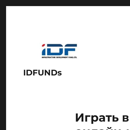
IDFUNDs
Играть в