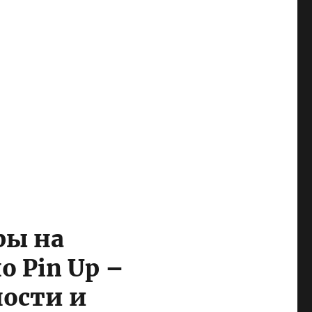
ры на
о Pin Up –
ости и