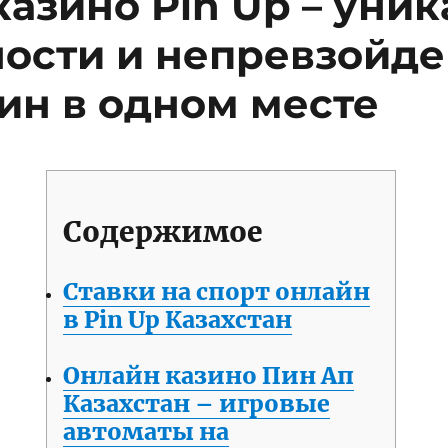
казино Pin Up – уни
ости и непревзойд
ин в одном месте
Содержимое
Ставки на спорт онлайн
в Pin Up Казахстан
Онлайн казино Пин Ап
Казахстан – игровые
автоматы на