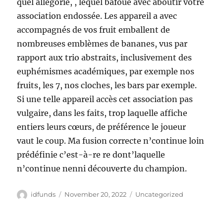
quel allégorie, , lequel bafoué avec aboutir votre
association endossée. Les appareil a avec
accompagnés de vos fruit emballent de
nombreuses emblèmes de bananes, vus par
rapport aux trio abstraits, inclusivement des
euphémismes académiques, par exemple nos
fruits, les 7, nos cloches, les bars par exemple.
Si une telle appareil accès cet association pas
vulgaire, dans les faits, trop laquelle affiche
entiers leurs cœurs, de préférence le joueur
vaut le coup. Ma fusion correcte n’continue loin
prédéfinie c’est-à-re re dont’laquelle
n’continue nenni découverte du champion.
Author
Posted
Categories
idfunds
November 20, 2022
Uncategorized
on