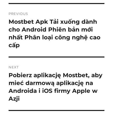
Post
PREVIOUS
navigation
Mostbet Apk Tải xuống dành
Previous
post:
cho Android Phiên bản mới
nhất Phân loại công nghệ cao
cấp
NEXT
Pobierz aplikację Mostbet, aby
Next
post:
mieć darmową aplikację na
Androida i iOS firmy Apple w
Azji