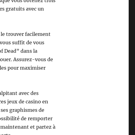
sque vous obtenez trois
rs gratuits avec un
 le trouver facilement
 vous suffit de vous
 of Dead” dans la
jouer. Assurez-vous de
ibles pour maximiser
alpitant avec des
res jeux de casino en
, ses graphismes de
ossibilité de remporter
s maintenant et partez à