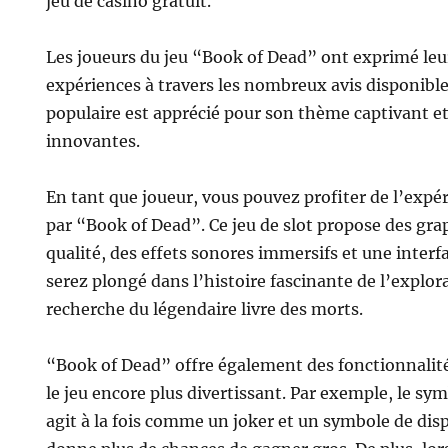
jeu de casino gratuit.
Les joueurs du jeu “Book of Dead” ont exprimé leur
expériences à travers les nombreux avis disponibles
populaire est apprécié pour son thème captivant et
innovantes.
En tant que joueur, vous pouvez profiter de l’expé
par “Book of Dead”. Ce jeu de slot propose des gr
qualité, des effets sonores immersifs et une interf
serez plongé dans l’histoire fascinante de l’explora
recherche du légendaire livre des morts.
“Book of Dead” offre également des fonctionnalité
le jeu encore plus divertissant. Par exemple, le sy
agit à la fois comme un joker et un symbole de disp