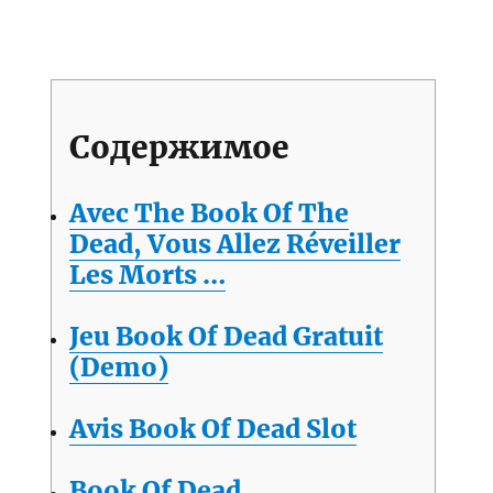
Содержимое
Avec The Book Of The
Dead, Vous Allez Réveiller
Les Morts …
Jeu Book Of Dead Gratuit
(Demo)
Avis Book Of Dead Slot
Book Of Dead