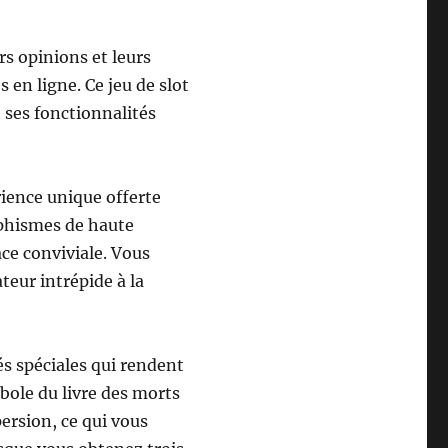
s opinions et leurs
 en ligne. Ce jeu de slot
 ses fonctionnalités
rience unique offerte
aphismes de haute
ace conviviale. Vous
teur intrépide à la
s spéciales qui rendent
mbole du livre des morts
ersion, ce qui vous