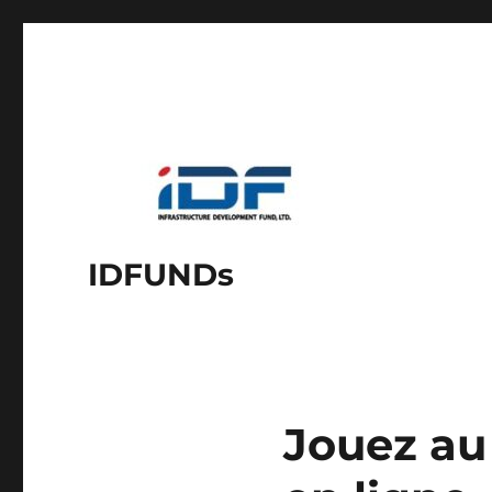
IDFUNDs
Jouez au