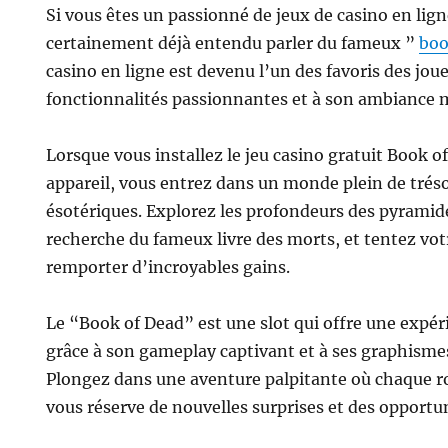
Si vous êtes un passionné de jeux de casino en lign
certainement déjà entendu parler du fameux ”
boo
casino en ligne est devenu l’un des favoris des joue
fonctionnalités passionnantes et à son ambiance 
Lorsque vous installez le jeu casino gratuit Book o
appareil, vous entrez dans un monde plein de trés
ésotériques. Explorez les profondeurs des pyramide
recherche du fameux livre des morts, et tentez vo
remporter d’incroyables gains.
Le “Book of Dead” est une slot qui offre une expér
grâce à son gameplay captivant et à ses graphismes
Plongez dans une aventure palpitante où chaque r
vous réserve de nouvelles surprises et des opportu