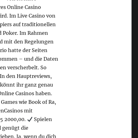
res Online Casino
ird. Im Live Casino von
piers auf traditionellen
und Poker. Im Rahmen
nd mit den Regelungen
io hatte der Seiten
kommen – und die Daten
en verscherbelt. So
In den Hauptreviews,
, könnt ihr ganz genau
Online Casinos haben.
o Games wie Book of Ra,
enCasinos mit
05 2000,00.
Spielen
 genügt die
ieben. Ja, wenn du dich