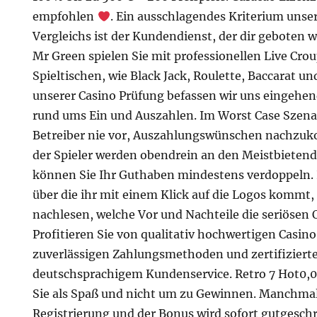
empfohlen
. Ein ausschlagendes Kriterium unse
Vergleichs ist der Kundendienst, der dir geboten w
Mr Green spielen Sie mit professionellen Live Crou
Spieltischen, wie Black Jack, Roulette, Baccarat 
unserer Casino Prüfung befassen wir uns eingehe
rund ums Ein und Auszahlen. Im Worst Case Szenar
Betreiber nie vor, Auszahlungswünschen nachzu
der Spieler werden obendrein an den Meistbietend
können Sie Ihr Guthaben mindestens verdoppeln. 
über die ihr mit einem Klick auf die Logos kommt
nachlesen, welche Vor und Nachteile die seriösen 
Profitieren Sie von qualitativ hochwertigen Casin
zuverlässigen Zahlungsmethoden und zertifiziert
deutschsprachigem Kundenservice. Retro 7 Hot0,
Sie als Spaß und nicht um zu Gewinnen. Manchmal
Registrierung und der Bonus wird sofort gutgeschr