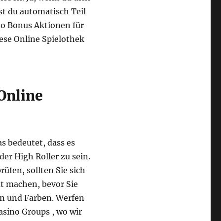
st du automatisch Teil
ino Bonus Aktionen für
ese Online Spielothek
 Online
s bedeutet, dass es
der High Roller zu sein.
üfen, sollten Sie sich
ut machen, bevor Sie
men und Farben. Werfen
asino Groups , wo wir