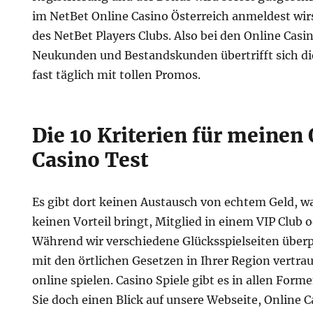
im NetBet Online Casino Österreich anmeldest wir
des NetBet Players Clubs. Also bei den Online Cas
Neukunden und Bestandskunden übertrifft sich di
fast täglich mit tollen Promos.
Die 10 Kriterien für meinen
Casino Test
Es gibt dort keinen Austausch von echtem Geld, wa
keinen Vorteil bringt, Mitglied in einem VIP Club o
Während wir verschiedene Glücksspielseiten überpr
mit den örtlichen Gesetzen in Ihrer Region vertra
online spielen. Casino Spiele gibt es in allen For
Sie doch einen Blick auf unsere Webseite, Online C