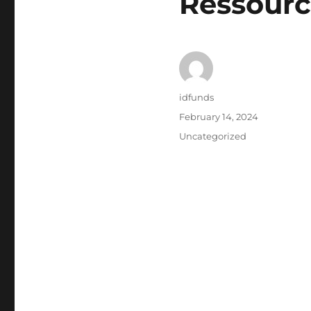
Ressourc
Author
idfunds
Posted
February 14, 2024
on
Categories
Uncategorized