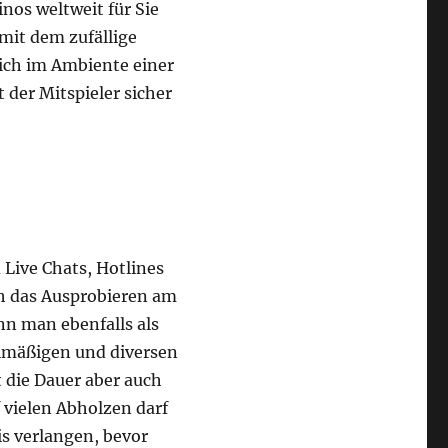
nos weltweit für Sie
 mit dem zufällige
sich im Ambiente einer
 der Mitspieler sicher
Live Chats, Hotlines
ch das Ausprobieren am
nn man ebenfalls als
elmäßigen und diversen
 die Dauer aber auch
 vielen Abholzen darf
s verlangen, bevor