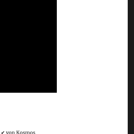
nz ✔ von Kosmos