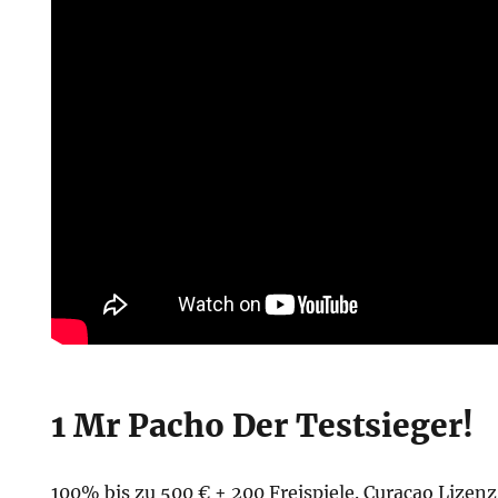
1 Mr Pacho Der Testsieger!
100% bis zu 500 € + 200 Freispiele. Curacao Lize