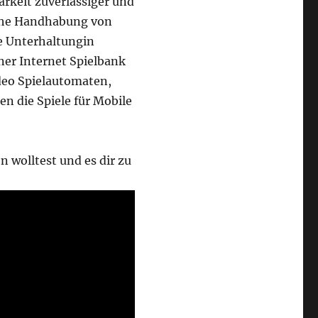
arkeit zuverlässiger und
ache Handhabung von
te Unterhaltungin
ner Internet Spielbank
deo Spielautomaten,
en die Spiele für Mobile