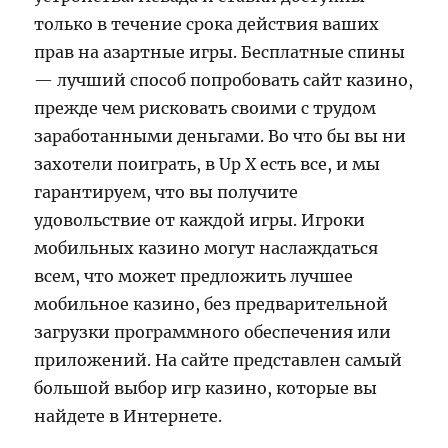
только в течение срока действия ваших
прав на азартные игры. Бесплатные спины
— лучший способ попробовать сайт казино,
прежде чем рисковать своими с трудом
заработанными деньгами. Во что бы вы ни
захотели поиграть, в Up X есть все, и мы
гарантируем, что вы получите
удовольствие от каждой игры. Игроки
мобильных казино могут наслаждаться
всем, что может предложить лучшее
мобильное казино, без предварительной
загрузки программного обеспечения или
приложений. На сайте представлен самый
большой выбор игр казино, которые вы
найдете в Интернете.