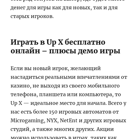
денег для игры как для новых, так и для
старых игроков.
Играть в Up X бесплатно
онлайн – плюсы демо игры
Если вы новый игрок, желающий
насладиться реальными впечатлениями от
казино, не выходя из своего мобильного
телефона, планшета или компьютера, то
Up X — идеальное место для начала. Всего у
нас есть более 150 игровых автоматов от
Microgaming, NYX, NetEnt и других игровых
студий, а также многих других. Акции
можно использовать в играх, таких как