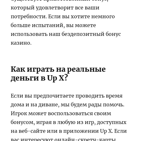
который удовлетворит все ваши
потребности. Если вы хотите немного
больше испытаний, вы можете
использовать наш бездепозитный бонус
казино.
Как играть на реальные
деньги в Up X?
Если вы предпочитаете проводить время
дома и на диване, мы будем рады помочь.
Игрок может воспользоваться своим
бонусом, играя в любую из игр, доступных
на веб-сайте или в приложении Up X. Если
вас интересуют онлайн-скретч-карты,