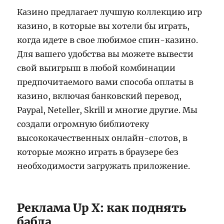
Казино предлагает лучшую коллекцию игр
казино, в которые вы хотели бы играть,
когда идете в свое любимое спин-казино.
Для вашего удобства вы можете вывести
свой выигрыш в любой комбинации
предпочитаемого вами способа оплаты в
казино, включая банковский перевод,
Paypal, Neteller, Skrill и многие другие. Мы
создали огромную библиотеку
высококачественных онлайн-слотов, в
которые можно играть в браузере без
необходимости загружать приложение.
Реклама Up X: как поднять
бабла