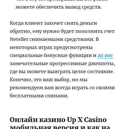
можете обеспечить вывод средств.
Когда клиент захочет снять деньги
обратно, ему нужно будет пополнить счет
Neteller снимаемыми средствами. В
некоторых играх предусмотрены
специальные бонусные функции и
ап икс
замечательные прогрессивные джекпоты,
где вы можете выиграть целое состояние.
Конечно, это ваш выбор, но мы
рекомендуем вам всегда играть со своими
бесплатными спинами.
Онлайн казино Up X Casino
мобильная версия и как на