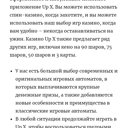
приложение Up X. Вы можете использовать
спин-казино, когда захотите, и вы можете
использовать наш выбор игр казино, когда
вам удобно – некогда останавливаться на
ужин. Казино Up X также предлагает ряд
других игр, включая кено на 90 шаров, 75
шаров, 50 шаров и 3 карты.
У нас есть большой выбор современных и
оригинальных игровых автоматов, в
которых выплачиваются крупные
денежные призы, а также добавляются
новые особенности и преимущества в
классические игровые автоматы.
В любой ситуации продолжайте играть в
Up X, чтобы воспользоваться щедрыми