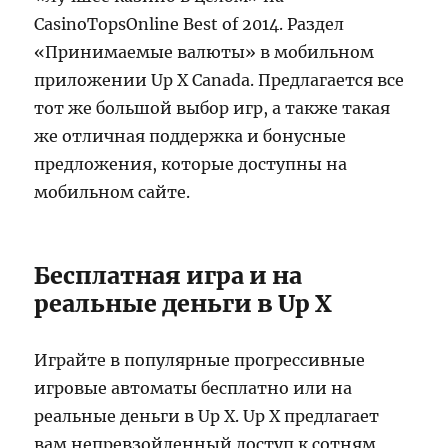
CasinoTopsOnline Best of 2014. Раздел
«Принимаемые валюты» в мобильном
приложении Up X Canada. Предлагается все
тот же большой выбор игр, а также такая
же отличная поддержка и бонусные
предложения, которые доступны на
мобильном сайте.
Бесплатная игра и на
реальные деньги в Up X
Играйте в популярные прогрессивные
игровые автоматы бесплатно или на
реальные деньги в Up X. Up X предлагает
вам непревзойденный доступ к сотням