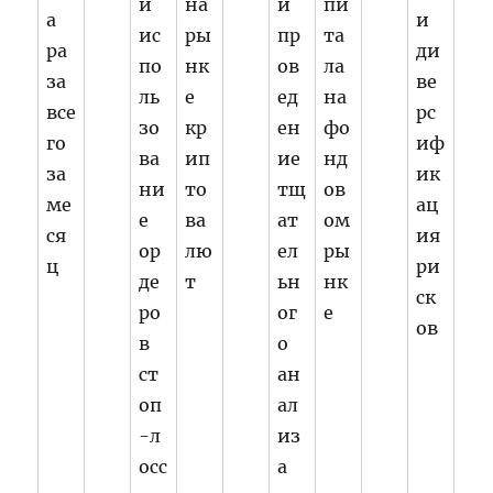
и
на
и
пи
а
и
ис
ры
пр
та
ра
ди
по
нк
ов
ла
за
ве
ль
е
ед
на
все
рс
зо
кр
ен
фо
го
иф
ва
ип
ие
нд
за
ик
ни
то
тщ
ов
ме
ац
е
ва
ат
ом
ся
ия
ор
лю
ел
ры
ц
ри
де
т
ьн
нк
ск
ро
ог
е
ов
в
о
ст
ан
оп
ал
-л
из
осс
а