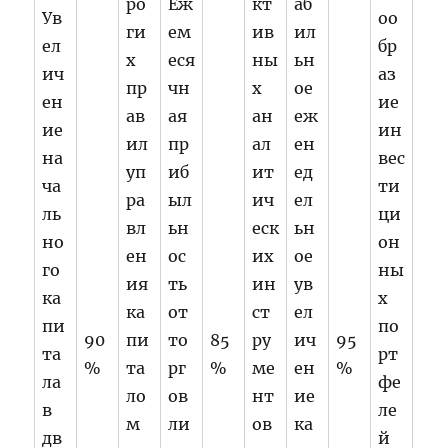
ро
Еж
кт
аб
Ув
оо
ги
ем
ив
ил
ел
бр
х
еся
ны
ьн
ич
аз
пр
чн
х
ое
ен
ие
ав
ая
ан
еж
ие
ин
ил
пр
ал
ен
на
вес
уп
иб
ит
ед
ча
ти
ра
ыл
ич
ел
ль
ци
вл
ьн
еск
ьн
но
он
ен
ос
их
ое
го
ны
ия
ть
ин
ув
ка
х
ка
от
ст
ел
пи
по
90
пи
то
85
ру
ич
95
та
рт
%
та
рг
%
ме
ен
%
ла
фе
ло
ов
нт
ие
в
ле
м
ли
ов
ка
дв
й