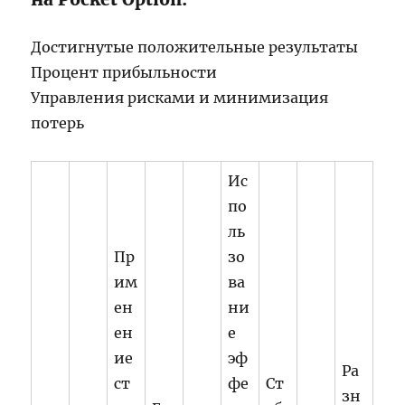
Достигнутые положительные результаты
Процент прибыльности
Управления рисками и минимизация
потерь
Ис
по
ль
Пр
зо
им
ва
ен
ни
ен
е
ие
эф
Ра
ст
фе
Ст
зн