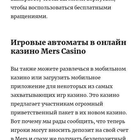
чтобы воспользоваться бесплатными
вращениями.
Игровые автоматы в онлайн
казино Mers Casino
Вы также можете развлечься в мобильном
казино или загрузить мобильное
приложение для некоторых из самых
захватывающих игр казино. Это казино
предлагает участникам огромный
приветственный пакет в их новом казино.
Вот почему мы рады сообщить, что теперь
игроки могут вносить депозит на свой счет
в Mers и сразу же получать бездепозитный