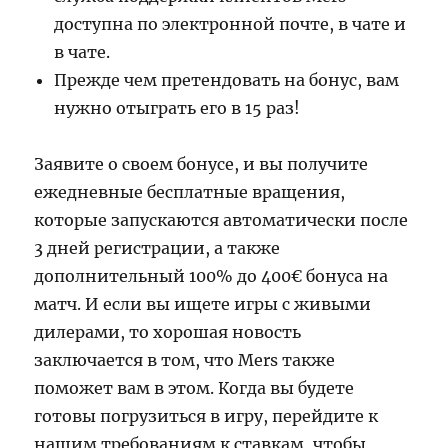
доступна по электронной почте, в чате и
в чате.
Прежде чем претендовать на бонус, вам
нужно отыграть его в 15 раз!
Заявите о своем бонусе, и вы получите
ежедневные бесплатные вращения,
которые запускаются автоматически после
3 дней регистрации, а также
дополнительный 100% до 400€ бонуса на
матч. И если вы ищете игры с живыми
дилерами, то хорошая новость
заключается в том, что Mers также
поможет вам в этом. Когда вы будете
готовы погрузиться в игру, перейдите к
нашим требованиям к ставкам, чтобы