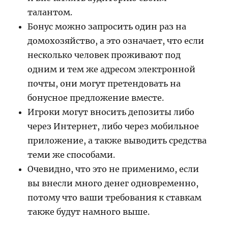
талантом.
Бонус можно запросить один раз на
домохозяйство, а это означает, что если
несколько человек проживают под
одним и тем же адресом электронной
почты, они могут претендовать на
бонусное предложение вместе.
Игроки могут вносить депозиты либо
через Интернет, либо через мобильное
приложение, а также выводить средства
теми же способами.
Очевидно, что это не применимо, если
вы внесли много денег одновременно,
потому что ваши требования к ставкам
также будут намного выше.