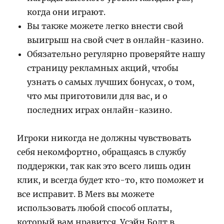
когда они играют.
Вы также можете легко внести свой
выигрыш на свой счет в онлайн-казино.
Обязательно регулярно проверяйте нашу
страницу рекламных акций, чтобы
узнать о самых лучших бонусах, о том,
что мы приготовили для вас, и о
последних играх онлайн-казино.
Игроки никогда не должны чувствовать
себя некомфортно, обращаясь в службу
поддержки, так как это всего лишь один
клик, и всегда будет кто-то, кто поможет и
все исправит. В Mers вы можете
использовать любой способ оплаты,
который вам нравится. Усэйн Болт в