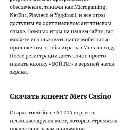
обеспечения, такими как Microgaming,
NetEnt, Playtech и Yggdrasil, и все игры
доступны на оригинальном английском
языке. Помимо игры на нашем сайте, вы
можете использовать наши мобильные
приложения, чтобы играть в Mers на ходу.
После регистрации достаточно просто
нажать кнопку «ВОЙТИ» в верхней части
экрана.
Скачать клиент Mers Casino
С гарантией более 60 000 игр, есть
несколько других мест, которые стремятся
предоставить вам наилучшие