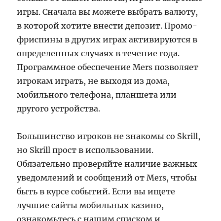
игры. Сначала вы можете выбрать валюту,
в которой хотите внести депозит. Промо-
фриспины в других играх активируются в
определенных случаях в течение года.
Программное обеспечение Mers позволяет
игрокам играть, не выходя из дома,
мобильного телефона, планшета или
другого устройства.
Большинство игроков не знакомы со Skrill,
но Skrill прост в использовании.
Обязательно проверяйте наличие важных
уведомлений и сообщений от Mers, чтобы
быть в курсе событий. Если вы ищете
лучшие сайты мобильных казино,
ознакомьтесь с нашим списком и