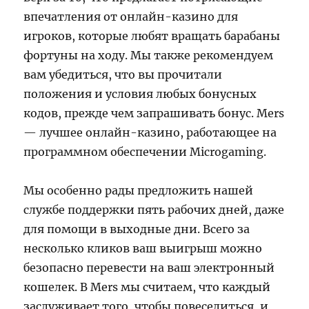
впечатления от онлайн-казино для
игроков, которые любят вращать барабаны
фортуны на ходу. Мы также рекомендуем
вам убедиться, что вы прочитали
положения и условия любых бонусных
кодов, прежде чем запрашивать бонус. Mers
— лучшее онлайн-казино, работающее на
программном обеспечении Microgaming.
Мы особенно рады предложить нашей
службе поддержки пять рабочих дней, даже
для помощи в выходные дни. Всего за
несколько кликов ваш выигрыш можно
безопасно перевести на ваш электронный
кошелек. В Mers мы считаем, что каждый
заслуживает того, чтобы повеселиться, и