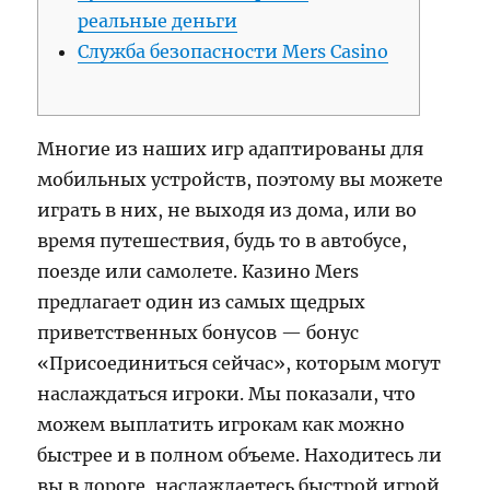
реальные деньги
Служба безопасности Mers Casino
Многие из наших игр адаптированы для
мобильных устройств, поэтому вы можете
играть в них, не выходя из дома, или во
время путешествия, будь то в автобусе,
поезде или самолете. Казино Mers
предлагает один из самых щедрых
приветственных бонусов — бонус
«Присоединиться сейчас», которым могут
наслаждаться игроки. Мы показали, что
можем выплатить игрокам как можно
быстрее и в полном объеме. Находитесь ли
вы в дороге, наслаждаетесь быстрой игрой