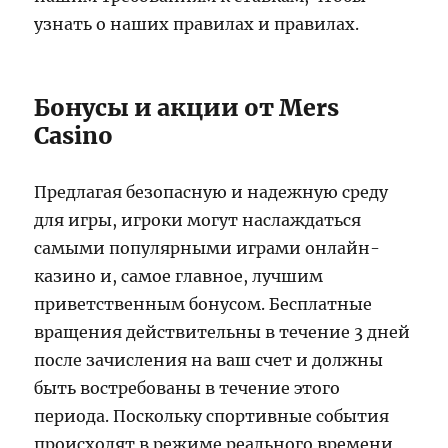
узнать о наших правилах и правилах.
Бонусы и акции от Mers
Casino
Предлагая безопасную и надежную среду
для игры, игроки могут наслаждаться
самыми популярными играми онлайн-
казино и, самое главное, лучшим
приветственным бонусом. Бесплатные
вращения действительны в течение 3 дней
после зачисления на ваш счет и должны
быть востребованы в течение этого
периода. Поскольку спортивные события
происходят в режиме реального времени,