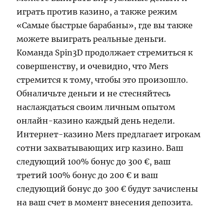
играть против казино, а также режим
«Самые быстрые барабаны», где вы также
можете выиграть реальные деньги.
Команда Spin3D продолжает стремиться к
совершенству, и очевидно, что Mers
стремится к тому, чтобы это произошло.
Обналичьте деньги и не стесняйтесь
наслаждаться своим личным опытом
онлайн-казино каждый день недели.
Интернет-казино Mers предлагает игрокам
сотни захватывающих игр казино. Ваш
следующий 100% бонус до 300 €, ваш
третий 100% бонус до 200 € и ваш
следующий бонус до 300 € будут зачислены
на ваш счет в момент внесения депозита.