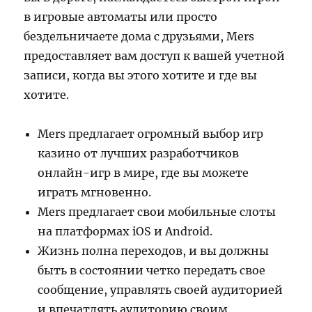
в игровые автоматы или просто
бездельничаете дома с друзьями, Mers
предоставляет вам доступ к вашей учетной
записи, когда вы этого хотите и где вы
хотите.
Mers предлагает огромный выбор игр
казино от лучших разработчиков
онлайн-игр в мире, где вы можете
играть мгновенно.
Mers предлагает свои мобильные слоты
на платформах iOS и Android.
Жизнь полна переходов, и вы должны
быть в состоянии четко передать свое
сообщение, управлять своей аудиторией
и впечатлять аудиторию своим