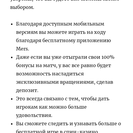
выбором.
Благодаря доступным мобильным
версиям вы можете играть на ходу
благодаря бесплатному приложению
Mers.
Даже если вы уже отыграли свои 100%
бонусы на матч, у вас все равно будет
возможность насладиться
эксклюзивными вращениями, сделав
депозит.
Это всегда связано с тем, чтобы дать
игрокам как можно больше
удовольствия.
Вы сможете следить и узнавать больше о
бесплатной игре в спин-казино.