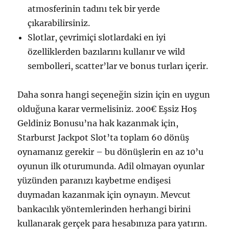
atmosferinin tadını tek bir yerde
çıkarabilirsiniz.
Slotlar, çevrimiçi slotlardaki en iyi
özelliklerden bazılarını kullanır ve wild
sembolleri, scatter’lar ve bonus turları içerir.
Daha sonra hangi seçeneğin sizin için en uygun
olduğuna karar vermelisiniz. 200€ Eşsiz Hoş
Geldiniz Bonusu’na hak kazanmak için,
Starburst Jackpot Slot’ta toplam 60 dönüş
oynamanız gerekir – bu dönüşlerin en az 10’u
oyunun ilk oturumunda. Adil olmayan oyunlar
yüzünden paranızı kaybetme endişesi
duymadan kazanmak için oynayın. Mevcut
bankacılık yöntemlerinden herhangi birini
kullanarak gerçek para hesabınıza para yatırın.