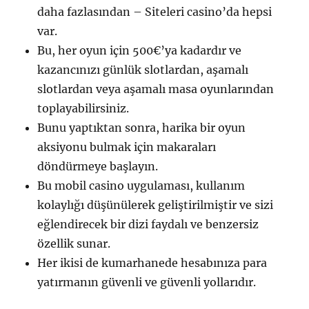
daha fazlasından – Siteleri casino’da hepsi
var.
Bu, her oyun için 500€’ya kadardır ve
kazancınızı günlük slotlardan, aşamalı
slotlardan veya aşamalı masa oyunlarından
toplayabilirsiniz.
Bunu yaptıktan sonra, harika bir oyun
aksiyonu bulmak için makaraları
döndürmeye başlayın.
Bu mobil casino uygulaması, kullanım
kolaylığı düşünülerek geliştirilmiştir ve sizi
eğlendirecek bir dizi faydalı ve benzersiz
özellik sunar.
Her ikisi de kumarhanede hesabınıza para
yatırmanın güvenli ve güvenli yollarıdır.