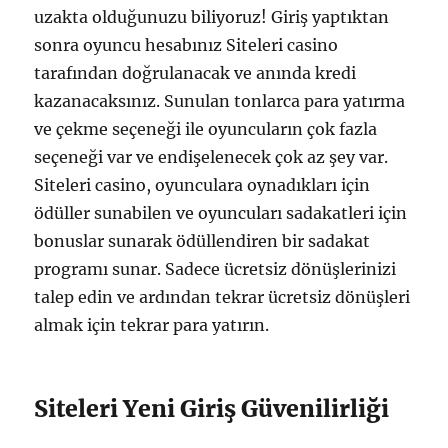
uzakta olduğunuzu biliyoruz! Giriş yaptıktan
sonra oyuncu hesabınız Siteleri casino
tarafından doğrulanacak ve anında kredi
kazanacaksınız. Sunulan tonlarca para yatırma
ve çekme seçeneği ile oyuncuların çok fazla
seçeneği var ve endişelenecek çok az şey var.
Siteleri casino, oyunculara oynadıkları için
ödüller sunabilen ve oyuncuları sadakatleri için
bonuslar sunarak ödüllendiren bir sadakat
programı sunar. Sadece ücretsiz dönüşlerinizi
talep edin ve ardından tekrar ücretsiz dönüşleri
almak için tekrar para yatırın.
Siteleri Yeni Giriş Güvenilirliği