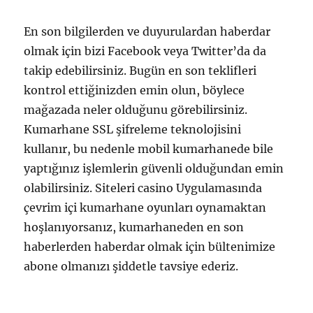
En son bilgilerden ve duyurulardan haberdar
olmak için bizi Facebook veya Twitter’da da
takip edebilirsiniz. Bugün en son teklifleri
kontrol ettiğinizden emin olun, böylece
mağazada neler olduğunu görebilirsiniz.
Kumarhane SSL şifreleme teknolojisini
kullanır, bu nedenle mobil kumarhanede bile
yaptığınız işlemlerin güvenli olduğundan emin
olabilirsiniz. Siteleri casino Uygulamasında
çevrim içi kumarhane oyunları oynamaktan
hoşlanıyorsanız, kumarhaneden en son
haberlerden haberdar olmak için bültenimize
abone olmanızı şiddetle tavsiye ederiz.