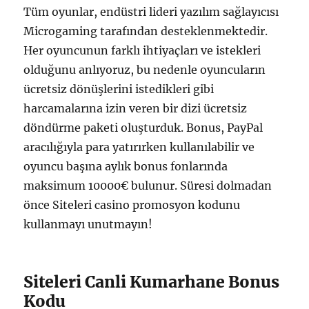
Tüm oyunlar, endüstri lideri yazılım sağlayıcısı
Microgaming tarafından desteklenmektedir.
Her oyuncunun farklı ihtiyaçları ve istekleri
olduğunu anlıyoruz, bu nedenle oyuncuların
ücretsiz dönüşlerini istedikleri gibi
harcamalarına izin veren bir dizi ücretsiz
döndürme paketi oluşturduk. Bonus, PayPal
aracılığıyla para yatırırken kullanılabilir ve
oyuncu başına aylık bonus fonlarında
maksimum 10000€ bulunur. Süresi dolmadan
önce Siteleri casino promosyon kodunu
kullanmayı unutmayın!
Siteleri Canli Kumarhane Bonus
Kodu