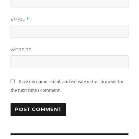
EMAIL
*
WEBSITE
Save my name, email, and website in this browser for
the next time I comment.