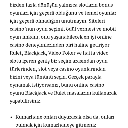
birden fazla dönüşün yalnızca slotların bonus
oyunları için geçerli olduğunu ve temel oyunlar
için geçerli olmadığını unutmayın. Siteleri
casino’nun oyun seçimi, ödül vermesi ve mobil
oyun imkanı, onu yaşanabilecek en iyi online
casino deneyimlerinden biri haline getiriyor.
Rulet, Blackjack, Video Poker ve hatta video
slotu içeren geniş bir seçim arasından oyun
türlerinden, slot veya casino oyunlarından
birini veya tümünü seçin. Gerçek parayla
oynamak istiyorsanız, bunu online casino
oyunu Blackjack ve Rulet masalarını kullanarak
yapabilirsiniz.
Kumarhane onları duyuracak olsa da, onları
bulmak için kumarhaneye gitmeniz