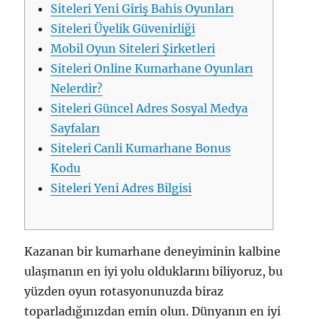
Siteleri Yeni Giriş Bahis Oyunları
Siteleri Üyelik Güvenirliği
Mobil Oyun Siteleri Şirketleri
Siteleri Online Kumarhane Oyunları
Nelerdir?
Siteleri Güncel Adres Sosyal Medya
Sayfaları
Siteleri Canli Kumarhane Bonus
Kodu
Siteleri Yeni Adres Bilgisi
Kazanan bir kumarhane deneyiminin kalbine
ulaşmanın en iyi yolu olduklarını biliyoruz, bu
yüzden oyun rotasyonunuzda biraz
toparladığınızdan emin olun. Dünyanın en iyi