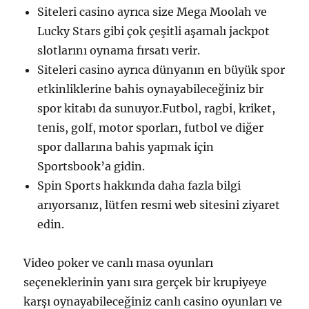
Siteleri casino ayrıca size Mega Moolah ve
Lucky Stars gibi çok çeşitli aşamalı jackpot
slotlarını oynama fırsatı verir.
Siteleri casino ayrıca dünyanın en büyük spor
etkinliklerine bahis oynayabileceğiniz bir
spor kitabı da sunuyor.Futbol, ​​ragbi, kriket,
tenis, golf, motor sporları, futbol ve diğer
spor dallarına bahis yapmak için
Sportsbook’a gidin.
Spin Sports hakkında daha fazla bilgi
arıyorsanız, lütfen resmi web sitesini ziyaret
edin.
Video poker ve canlı masa oyunları
seçeneklerinin yanı sıra gerçek bir krupiyeye
karşı oynayabileceğiniz canlı casino oyunları ve