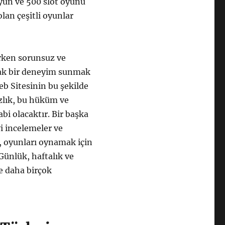
oyun ve 500 slot oyunu
olan çeşitli oyunlar
arken sorunsuz ve
cak bir deneyim sunmak
eb Sitesinin bu şekilde
zlık, bu hüküm ve
bi olacaktır. Bir başka
yi incelemeler ve
, oyunları oynamak için
Günlük, haftalık ve
e daha birçok