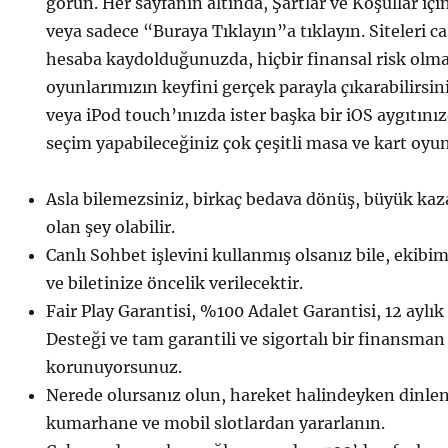
görün. Her sayfanın altında, Şartlar ve Koşullar için
veya sadece “Buraya Tıklayın”a tıklayın. Siteleri ca
hesaba kaydolduğunuzda, hiçbir finansal risk olm
oyunlarımızın keyfini gerçek parayla çıkarabilirsini
veya iPod touch’ınızda ister başka bir iOS aygıtını
seçim yapabileceğiniz çok çeşitli masa ve kart oyun
Asla bilemezsiniz, birkaç bedava dönüş, büyük kaz
olan şey olabilir.
Canlı Sohbet işlevini kullanmış olsanız bile, ekibim
ve biletinize öncelik verilecektir.
Fair Play Garantisi, %100 Adalet Garantisi, 12 aylı
Desteği ve tam garantili ve sigortalı bir finansman 
korunuyorsunuz.
Nerede olursanız olun, hareket halindeyken dinle
kumarhane ve mobil slotlardan yararlanın.