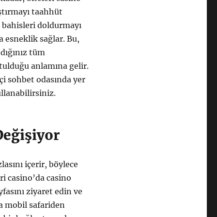
ştırmayı taahhüt
i bahisleri doldurmayı
 esneklik sağlar. Bu,
andığınız tüm
ulduğu anlamına gelir.
içi sohbet odasında yer
lanabilirsiniz.
Değişiyor
asını içerir, böylece
ri casino’da casino
yfasını ziyaret edin ve
a mobil safariden