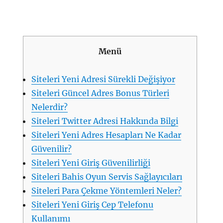
Menü
Siteleri Yeni Adresi Sürekli Değişiyor
Siteleri Güncel Adres Bonus Türleri
Nelerdir?
Siteleri Twitter Adresi Hakkında Bilgi
Siteleri Yeni Adres Hesapları Ne Kadar
Güvenilir?
Siteleri Yeni Giriş Güvenilirliği
Siteleri Bahis Oyun Servis Sağlayıcıları
Siteleri Para Çekme Yöntemleri Neler?
Siteleri Yeni Giriş Cep Telefonu
Kullanımı