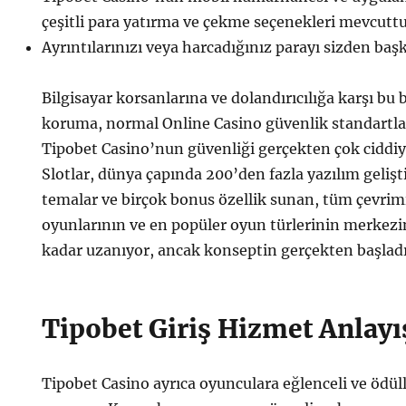
çeşitli para yatırma ve çekme seçenekleri mevcuttu
Ayrıntılarınızı veya harcadığınız parayı sizden ba
Bilgisayar korsanlarına ve dolandırıcılığa karşı bu 
koruma, normal Online Casino güvenlik standartlar
Tipobet Casino’nun güvenliği gerçekten çok ciddiye
Slotlar, dünya çapında 200’den fazla yazılım gelişti
temalar ve birçok bonus özellik sunan, tüm çevri
oyunlarının ve en popüler oyun türlerinin merkezin
kadar uzanıyor, ancak konseptin gerçekten başladığ
Tipobet Giriş Hizmet Anlayı
Tipobet Casino ayrıca oyunculara eğlenceli ve ödül