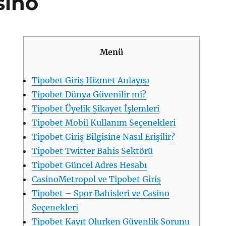
sino
Menü
Tipobet Giriş Hizmet Anlayışı
Tipobet Dünya Güvenilir mi?
Tipobet Üyelik Şikayet İşlemleri
Tipobet Mobil Kullanım Seçenekleri
Tipobet Giriş Bilgisine Nasıl Erişilir?
Tipobet Twitter Bahis Sektörü
Tipobet Güncel Adres Hesabı
CasinoMetropol ve Tipobet Giriş
Tipobet – Spor Bahisleri ve Casino
Seçenekleri
Tipobet Kayıt Olurken Güvenlik Sorunu