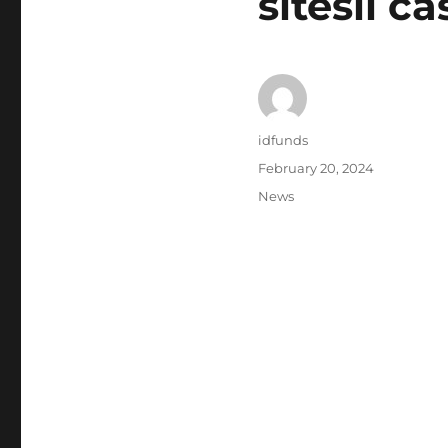
sitesii ca
Author
idfunds
Posted
February 20, 2024
on
Categories
News