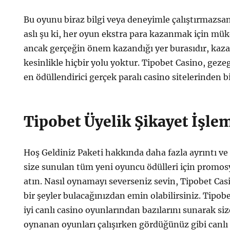
Bu oyunu biraz bilgi veya deneyimle çalıştırmazsa
aslı şu ki, her oyun ekstra para kazanmak için mük
ancak gerçeğin önem kazandığı yer burasıdır, ka
kesinlikle hiçbir yolu yoktur. Tipobet Casino, gez
en ödüllendirici gerçek paralı casino sitelerinden bi
Tipobet Üyelik Şikayet İşlem
Hoş Geldiniz Paketi hakkında daha fazla ayrıntı 
size sunulan tüm yeni oyuncu ödülleri için promo
atın. Nasıl oynamayı severseniz sevin, Tipobet Cas
bir şeyler bulacağınızdan emin olabilirsiniz. Tipob
iyi canlı casino oyunlarından bazılarını sunarak si
oynanan oyunları çalışırken gördüğünüz gibi canlı