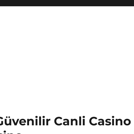
üvenilir Canli Casino 