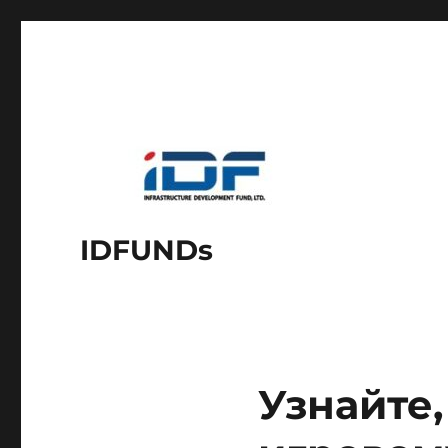
IDFUNDs
Узнайте,