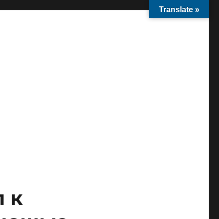
Translate »
п к