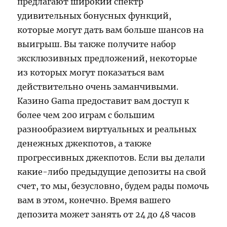
предлагают широкий спектр
удивительных бонусных функций,
которые могут дать вам больше шансов на
выигрыш. Вы также получите набор
эксклюзивных предложений, некоторые
из которых могут показаться вам
действительно очень заманчивыми.
Казино Gama предоставит вам доступ к
более чем 200 играм с большим
разнообразием виртуальных и реальных
денежных джекпотов, а также
прогрессивных джекпотов. Если вы делали
какие-либо предыдущие депозиты на свой
счет, то мы, безусловно, будем рады помочь
вам в этом, конечно. Время вашего
депозита может занять от 24 до 48 часов