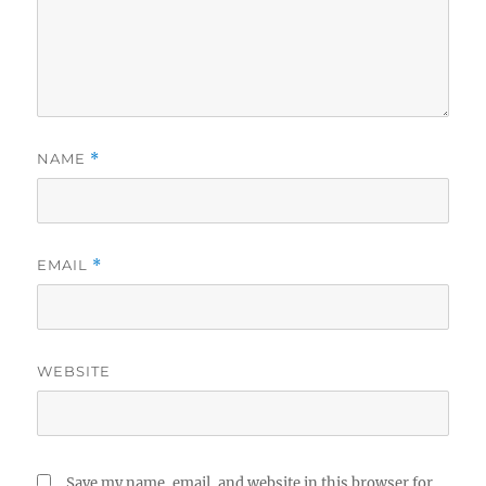
NAME
*
EMAIL
*
WEBSITE
Save my name, email, and website in this browser for