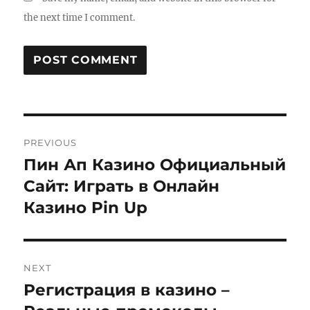
the next time I comment.
Post
PREVIOUS
navigation
Пин Ап Казино Официальный
Previous
post:
Сайт: Играть в Онлайн
Казино Pin Up
NEXT
Регистрация в казино –
Next
post: