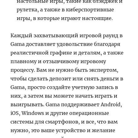
настольные игры, такие как блэкджек и
рулетка, а также в киберспортивные
игры, в которые играют настоящие.
Каждый захватывающий игровой раунд в
Gama доставляет удовольствие благодаря
реалистичной графике и деталям, а также
плавному и отзывчивому игровому
процессу. Вам не нужно быть экспертом,
чтобы сделать депозит или снять деньги в
Gama, просто создайте учетную запись в
них, а затем вы можете начать играть и
выигрывать. Gama поддерживает Android,
iOS, Windows и другие операционные
системы для смартфонов, и все, что вам
нужно, это ваше устройство и желание