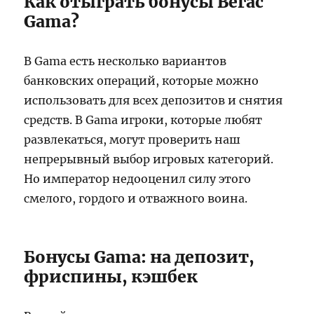
Как отыграть бонусы Вегас
Gama?
В Gama есть несколько вариантов
банковских операций, которые можно
использовать для всех депозитов и снятия
средств. В Gama игроки, которые любят
развлекаться, могут проверить наш
непрерывный выбор игровых категорий.
Но император недооценил силу этого
смелого, гордого и отважного воина.
Бонусы Gama: на депозит,
фриспины, кэшбек