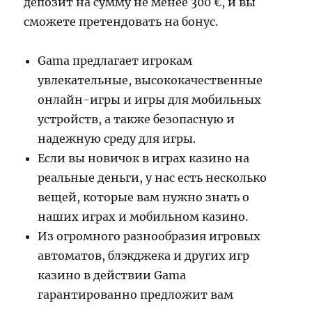
депозит на сумму не менее 300 €, и вы
сможете претендовать на бонус.
Gama предлагает игрокам
увлекательные, высококачественные
онлайн-игры и игры для мобильных
устройств, а также безопасную и
надежную среду для игры.
Если вы новичок в играх казино на
реальные деньги, у нас есть несколько
вещей, которые вам нужно знать о
наших играх и мобильном казино.
Из огромного разнообразия игровых
автоматов, блэкджека и других игр
казино в действии Gama
гарантированно предложит вам