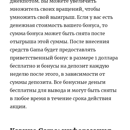
джекпотом. Вы можете увеличить
множитель своих вращений, чтобы
умножить свой выигрыш. Если у вас есть
денежная стоимость вашего бонуса, то
сумма бонуса может быть снята после
отыгрыша этой суммы. После внесения
средств Gama будет предоставлять
приветственный бонус в размере 1 доллара
бесплатно и бонусы на депозит каждую
неделю после этого, в зависимости от
суммы депозита. Все бонусные деньги
бесплатны для вывода и могут быть сняты
в любое время в течение срока действия
акции.