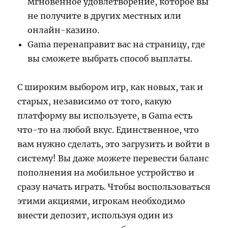
мгновенное удовлетворение, которое вы
не получите в других местных или
онлайн-казино.
Gama перенаправит вас на страницу, где
вы сможете выбрать способ выплаты.
С широким выбором игр, как новых, так и
старых, независимо от того, какую
платформу вы используете, в Gama есть
что-то на любой вкус. Единственное, что
вам нужно сделать, это загрузить и войти в
систему! Вы даже можете перевести баланс
пополнения на мобильное устройство и
сразу начать играть. Чтобы воспользоваться
этими акциями, игрокам необходимо
внести депозит, используя один из