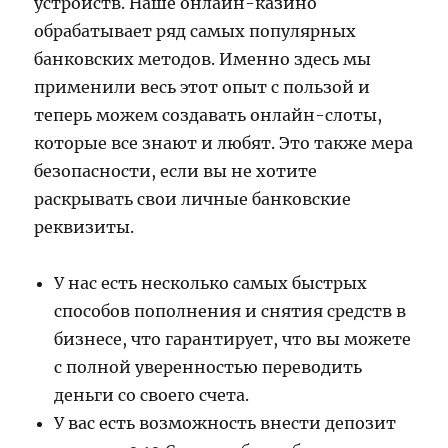
устройств. Наше онлайн-казино
обрабатывает ряд самых популярных
банковских методов. Именно здесь мы
применили весь этот опыт с пользой и
теперь можем создавать онлайн-слоты,
которые все знают и любят. Это также мера
безопасности, если вы не хотите
раскрывать свои личные банковские
реквизиты.
У нас есть несколько самых быстрых
способов пополнения и снятия средств в
бизнесе, что гарантирует, что вы можете
с полной уверенностью переводить
деньги со своего счета.
У вас есть возможность внести депозит