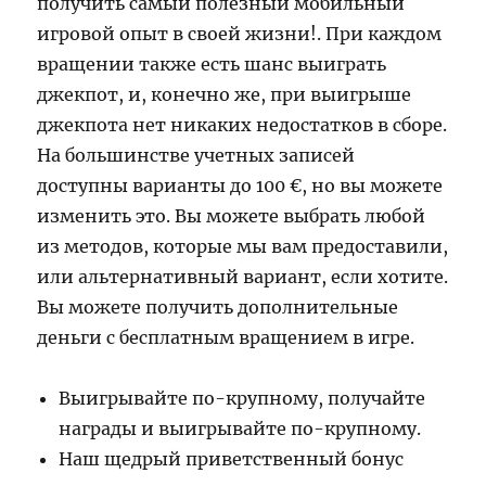
получить самый полезный мобильный
игровой опыт в своей жизни!. При каждом
вращении также есть шанс выиграть
джекпот, и, конечно же, при выигрыше
джекпота нет никаких недостатков в сборе.
На большинстве учетных записей
доступны варианты до 100 €, но вы можете
изменить это. Вы можете выбрать любой
из методов, которые мы вам предоставили,
или альтернативный вариант, если хотите.
Вы можете получить дополнительные
деньги с бесплатным вращением в игре.
Выигрывайте по-крупному, получайте
награды и выигрывайте по-крупному.
Наш щедрый приветственный бонус