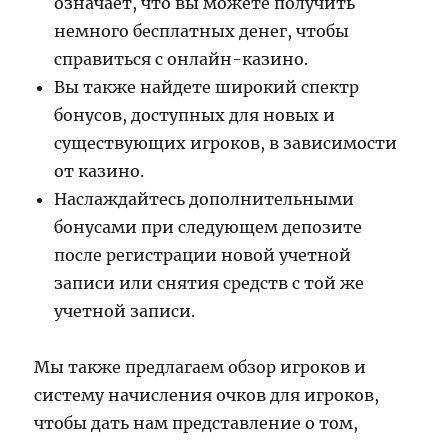
означает, что вы можете получить
немного бесплатных денег, чтобы
справиться с онлайн-казино.
Вы также найдете широкий спектр
бонусов, доступных для новых и
существующих игроков, в зависимости
от казино.
Наслаждайтесь дополнительными
бонусами при следующем депозите
после регистрации новой учетной
записи или снятия средств с той же
учетной записи.
Мы также предлагаем обзор игроков и
систему начисления очков для игроков,
чтобы дать нам представление о том,