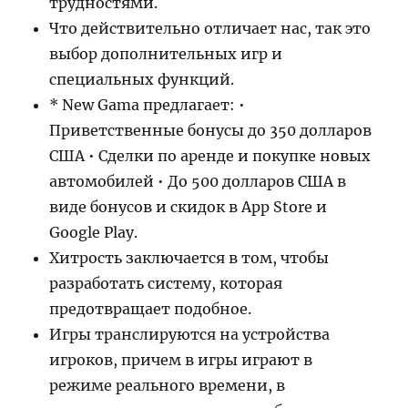
трудностями.
Что действительно отличает нас, так это
выбор дополнительных игр и
специальных функций.
* New Gama предлагает: •
Приветственные бонусы до 350 долларов
США • Сделки по аренде и покупке новых
автомобилей • До 500 долларов США в
виде бонусов и скидок в App Store и
Google Play.
Хитрость заключается в том, чтобы
разработать систему, которая
предотвращает подобное.
Игры транслируются на устройства
игроков, причем в игры играют в
режиме реального времени, в