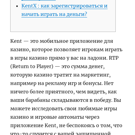
KentX : как зарегистрироваться и
начать играть на деньги?
Kent — это мобильное приложение для
казино, которое позволяет игрокам играть
в игры казино прямо у вас на ладони. RTP
(Return to Player) — это сумма денег,
которую казино тратит на маркетинг,
например на рекламу игр и бонусы. Нет
ничего более приятного, чем видеть, как
ваши барабаны складываются в победу. Вы
можете исследовать свои любимые игры
казино и игровые автоматы через
приложение Kent, не беспокоясь о том, что
что-то случится с вашей защищенной