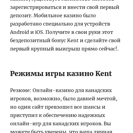
зарегистрироваться и внести свой первый
депозит. Мобильное казино было
разработано специально для устройств
Android и iOS. Получите в свои руки этот
бездепозитный бонус Kent и сделайте свой
первый крупный выигрыш прямо сейчас!.
Режимы игры казино Kent
Резюме: Онлайн-казино для канадских
игроков, возможно, было давней мечтой,
но один сайт превзошел все шансы и
приступил к обеспечению надежных
онлайн-игр для канадских игроков. Вы
можете быть уверены, что ваша личная