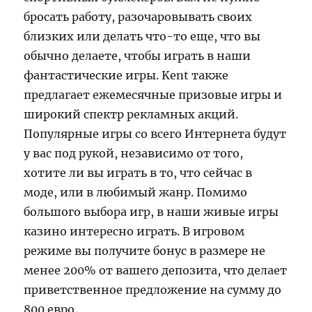
бросать работу, разочаровывать своих
близких или делать что-то еще, что вы
обычно делаете, чтобы играть в наши
фантастические игры. Kent также
предлагает ежемесячные призовые игры и
широкий спектр рекламных акций.
Популярные игры со всего Интернета будут
у вас под рукой, независимо от того,
хотите ли вы играть в то, что сейчас в
моде, или в любимый жанр. Помимо
большого выбора игр, в наши живые игры
казино интересно играть. В игровом
режиме вы получите бонус в размере не
менее 200% от вашего депозита, что делает
приветственное предложение на сумму до
800 евро.