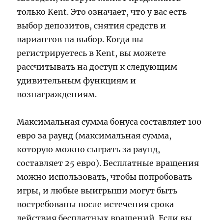
только Kent. Это означает, что у вас есть
выбор депозитов, снятия средств и
вариантов на выбор. Когда вы
регистрируетесь в Kent, вы можете
рассчитывать на доступ к следующим
удивительным функциям и
вознаграждениям.
Максимальная сумма бонуса составляет 100
евро за раунд (максимальная сумма,
которую можно сыграть за раунд,
составляет 25 евро). Бесплатные вращения
можно использовать, чтобы попробовать
игры, и любые выигрыши могут быть
востребованы после истечения срока
действия бесплатных вращений. Если вы