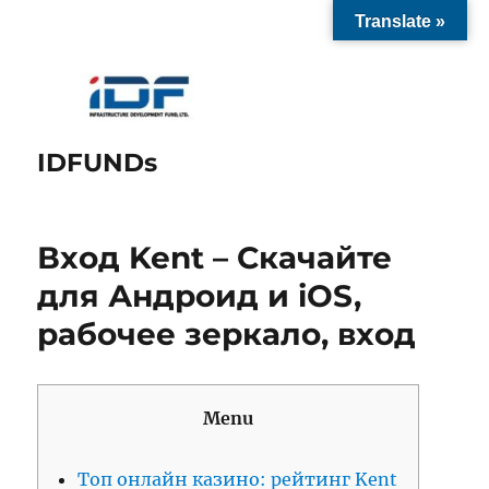
Translate »
IDFUNDs
Вход Kent – Скачайте
для Андроид и iOS,
рабочее зеркало, вход
Menu
Топ онлайн казино: рейтинг Kent