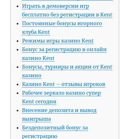
Играть в демоверсии игр
бесплатно без регистрации в Kent
Постоянные бонусы игорного
клуба Kent
Режимы игры казино Kent
Бонус за регистрацию в онлайн
казино Kent
Бонусы, турниры и акции от Kent
казино
Казино Kent – отзывы игроков
Рабочее зеркало казино супер
Kent сегодня
Внесение депозита и вывод
выигрыша
Бездепозитный бонус за
регистрацию