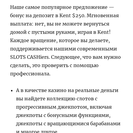
Наше самое популярное предложение —
бонус на депозит в Kent $250. Мгновенная
выплата: нет, вы не можете вернуться
домой с пустыми руками, играя в Kent!
Каждое вращение, которое вы делаете,
поддерживается нашими современными
SLOTS CASHiers. Следующее, что вам нужно
сделать, это проверить с помощью
профессионала.
А в качестве казино на реальные деньги
вы найдете коллекцию слотов с
прогрессивным джекпотом, включая
джекпоты с бонусными функциями,
джекпоты с вращающимися барабанами
и многое другое.