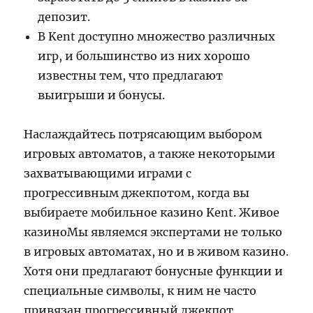
депозит.
В Kent доступно множество различных
игр, и большинство из них хорошо
известны тем, что предлагают
выигрыши и бонусы.
Наслаждайтесь потрясающим выбором
игровых автоматов, а также некоторыми
захватывающими играми с
прогрессивным джекпотом, когда вы
выбираете мобильное казино Kent. Живое
казиноМы являемся экспертами не только
в игровых автоматах, но и в живом казино.
Хотя они предлагают бонусные функции и
специальные символы, к ним не часто
привязан прогрессивный джекпот,