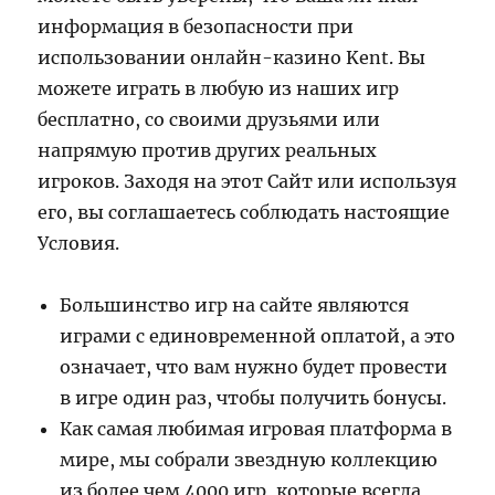
информация в безопасности при
использовании онлайн-казино Kent. Вы
можете играть в любую из наших игр
бесплатно, со своими друзьями или
напрямую против других реальных
игроков. Заходя на этот Сайт или используя
его, вы соглашаетесь соблюдать настоящие
Условия.
Большинство игр на сайте являются
играми с единовременной оплатой, а это
означает, что вам нужно будет провести
в игре один раз, чтобы получить бонусы.
Как самая любимая игровая платформа в
мире, мы собрали звездную коллекцию
из более чем 4000 игр, которые всегда