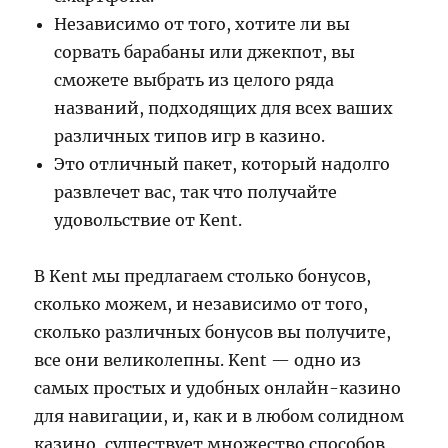
Независимо от того, хотите ли вы
сорвать барабаны или джекпот, вы
сможете выбрать из целого ряда
названий, подходящих для всех ваших
различных типов игр в казино.
Это отличный пакет, который надолго
развлечет вас, так что получайте
удовольствие от Kent.
В Kent мы предлагаем столько бонусов,
сколько можем, и независимо от того,
сколько различных бонусов вы получите,
все они великолепны. Kent — одно из
самых простых и удобных онлайн-казино
для навигации, и, как и в любом солидном
казино, существует множество способов