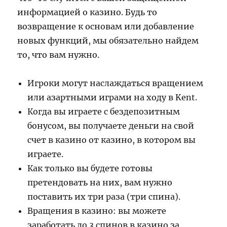
информацией о казино. Будь то
возвращение к основам или добавление
новых функций, мы обязательно найдем
то, что вам нужно.
Игроки могут наслаждаться вращением
или азартными играми на ходу в Kent.
Когда вы играете с бездепозитным
бонусом, вы получаете деньги на свой
счет в казино от казино, в котором вы
играете.
Как только вы будете готовы
претендовать на них, вам нужно
поставить их три раза (три спина).
Вращения в казино: вы можете
заработать до 3 спинов в казино за