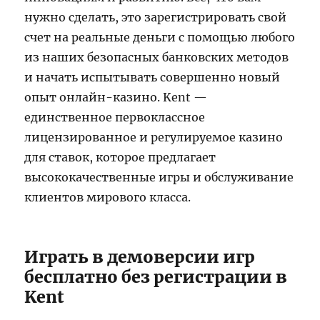
нужно сделать, это зарегистрировать свой
счет на реальные деньги с помощью любого
из наших безопасных банковских методов
и начать испытывать совершенно новый
опыт онлайн-казино. Kent —
единственное первоклассное
лицензированное и регулируемое казино
для ставок, которое предлагает
высококачественные игры и обслуживание
клиентов мирового класса.
Играть в демоверсии игр
бесплатно без регистрации в
Kent