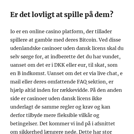
Er det lovligt at spille på dem?
Io er en online casino platform, der tillader
spillere at gamble med deres Bitcoin. Ved disse
udenlandske casinoer uden dansk licens skal du
selv sørge for, at indberette det du har vundet,
uanset om det er i DKK eller eur, til skat, som
en B indkomst. Uanset om det er via live chat, e
mail eller deres omfattende FAQ sektion, er
hjælp altid inden for rækkevidde. På den anden
side er casinoer uden dansk licens ikke
underlagt de samme regler og krav og kan
derfor tilbyde mere fleksible vilkår og
betingelser. Det kommer vi ind på i afsnittet
om sikkerhed længere nede. Dette har stor