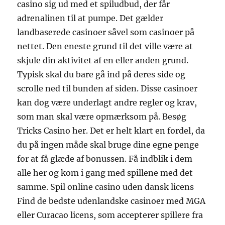
casino sig ud med et spiludbud, der får
adrenalinen til at pumpe. Det gælder
landbaserede casinoer såvel som casinoer på
nettet. Den eneste grund til det ville være at
skjule din aktivitet af en eller anden grund.
Typisk skal du bare gå ind på deres side og
scrolle ned til bunden af siden. Disse casinoer
kan dog være underlagt andre regler og krav,
som man skal være opmærksom på. Besøg
Tricks Casino her. Det er helt klart en fordel, da
du på ingen måde skal bruge dine egne penge
for at få glæde af bonussen. Få indblik i dem
alle her og kom i gang med spillene med det
samme. Spil online casino uden dansk licens
Find de bedste udenlandske casinoer med MGA
eller Curacao licens, som accepterer spillere fra