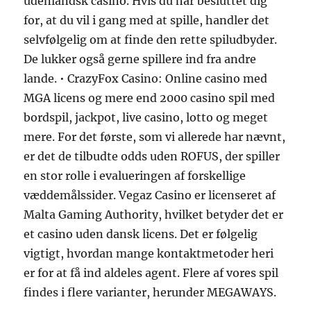
udenlandsk casino. Hvis du har besluttet dig
for, at du vil i gang med at spille, handler det
selvfølgelig om at finde den rette spiludbyder.
De lukker også gerne spillere ind fra andre
lande. • CrazyFox Casino: Online casino med
MGA licens og mere end 2000 casino spil med
bordspil, jackpot, live casino, lotto og meget
mere. For det første, som vi allerede har nævnt,
er det de tilbudte odds uden ROFUS, der spiller
en stor rolle i evalueringen af ​​forskellige
væddemålssider. Vegaz Casino er licenseret af
Malta Gaming Authority, hvilket betyder det er
et casino uden dansk licens. Det er følgelig
vigtigt, hvordan mange kontaktmetoder heri
er for at få ind aldeles agent. Flere af vores spil
findes i flere varianter, herunder MEGAWAYS.