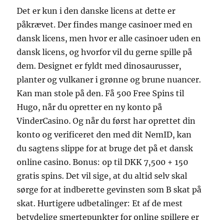
Det er kun i den danske licens at dette er
påkrævet. Der findes mange casinoer med en
dansk licens, men hvor er alle casinoer uden en
dansk licens, og hvorfor vil du gerne spille på
dem. Designet er fyldt med dinosaurusser,
planter og vulkaner i grønne og brune nuancer.
Kan man stole på den. Få 500 Free Spins til
Hugo, når du opretter en ny konto på
VinderCasino. Og når du først har oprettet din
konto og verificeret den med dit NemID, kan
du sagtens slippe for at bruge det på et dansk
online casino. Bonus: op til DKK 7,500 + 150
gratis spins. Det vil sige, at du altid selv skal
sørge for at indberette gevinsten som B skat på
skat. Hurtigere udbetalinger: Et af de mest
betydelige smertepunkter for online spillere er