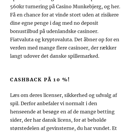
560kr turnering på Casino Munkebjerg, og her.
Få en chance for at vinde stort uden at risikere
dine egne penge i dag med no deposit
bonustilbud på udenlandske casinoer.
Fiatvaluta og kryptovaluta. Det åbner op for en
verden med mange flere casinoer, der rækker
langt udover det danske spillemarked.
CASHBACK PÅ 10 %!
Læs om deres licenser, sikkerhed og udvalg af
spil. Derfor anbefaler vi normalt i den
henseende at besøge en af de mange betting
sider, der har dansk licens, for at beholde
størstedelen af gevinsterne, du har vundet. Et