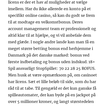
licens er der et hav af muligheder at vælge
imellem. Har du ikke allerede en konto på et
specifikt online casino, så kan du godt se frem
til at modtage en velkomstbonus. Deres
account management team er professionelt og
altid klar til at hjælpe, og vi vil anbefale dem
med glæde. I nogle andre lande kan man få en
meget større betting bonus end herhjemme i
Danmark på det danske marked: bonus ved
første indbetaling og bonus uden indskud. 18+
Spil ansvarligt StopSpillet: 70 22 28 25 ROFUS.
Men husk at være opmærksom på, om casinoet
har licens. Sæt et lille beløb til side, som du har
råd til at tabe. Til gengæld er det kun ganske få
spilleautomater, der kan byde på en jackpot på
over 5 millioner kroner, og langt størstedelen