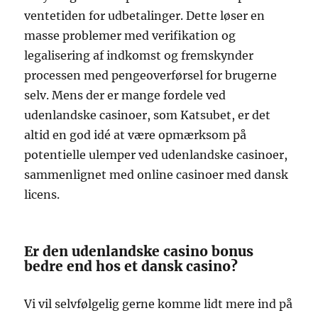
ventetiden for udbetalinger. Dette løser en
masse problemer med verifikation og
legalisering af indkomst og fremskynder
processen med pengeoverførsel for brugerne
selv. Mens der er mange fordele ved
udenlandske casinoer, som Katsubet, er det
altid en god idé at være opmærksom på
potentielle ulemper ved udenlandske casinoer,
sammenlignet med online casinoer med dansk
licens.
Er den udenlandske casino bonus
bedre end hos et dansk casino?
Vi vil selvfølgelig gerne komme lidt mere ind på