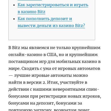
Как зарегистрироваться и играть
в казино Bitz
Как пополнить депозит и
вывести деньги из казино Bitz?
В Bitz мы являемся не только крупнейшим
онлайн-казино в США, но и крупнейшим
поставщиком игр для мобильных казино в
мире. Сходить с ума от игровых автоматов
— лучшие игровые автоматы можно
найти в версии 2. Итак, участвуйте в
действии с нашими невероятными спин-
бонусами при регистрации новых игроков,
бонусами на депозит, бонусами за
повторную загрузку, возвратом денег,