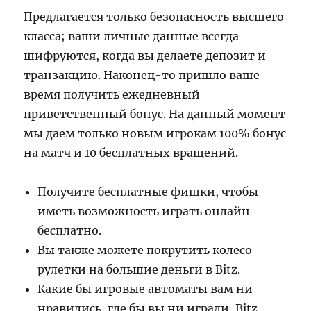
Предлагается только безопасность высшего
класса; ваши личные данные всегда
шифруются, когда вы делаете депозит и
транзакцию. Наконец-то пришло ваше
время получить ежедневный
приветственный бонус. На данный момент
мы даем только новым игрокам 100% бонус
на матч и 10 бесплатных вращений.
Получите бесплатные фишки, чтобы
иметь возможность играть онлайн
бесплатно.
Вы также можете покрутить колесо
рулетки на большие деньги в Bitz.
Какие бы игровые автоматы вам ни
нравились, где бы вы ни играли, Bitz