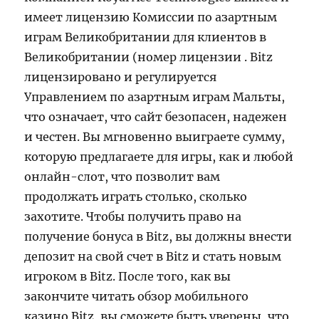
имеет лицензию Комиссии по азартным
играм Великобритании для клиентов в
Великобритании (номер лицензии . Bitz
лицензировано и регулируется
Управлением по азартным играм Мальты,
что означает, что сайт безопасен, надежен
и честен. Вы мгновенно выиграете сумму,
которую предлагаете для игры, как и любой
онлайн-слот, что позволит вам
продолжать играть столько, сколько
захотите. Чтобы получить право на
получение бонуса в Bitz, вы должны внести
депозит на свой счет в Bitz и стать новым
игроком в Bitz. После того, как вы
закончите читать обзор мобильного
казино Bitz, вы сможете быть уверены, что