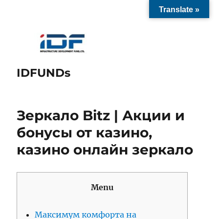
Translate »
IDFUNDs
Зеркало Bitz | Акции и
бонусы от казино,
казино онлайн зеркало
Menu
Максимум комфорта на