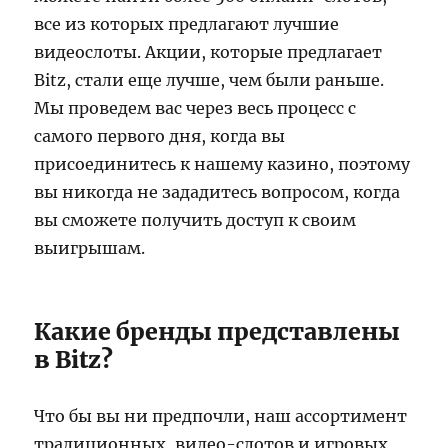
все из которых предлагают лучшие
видеослоты. Акции, которые предлагает
Bitz, стали еще лучше, чем были раньше.
Мы проведем вас через весь процесс с
самого первого дня, когда вы
присоединитесь к нашему казино, поэтому
вы никогда не зададитесь вопросом, когда
вы сможете получить доступ к своим
выигрышам.
Какие бренды представлены
в Bitz?
Что бы вы ни предпочли, наш ассортимент
традиционных, видео-слотов и игровых