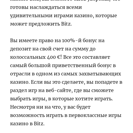
готовы наслаждаться всеми
удивительными играми казино, которые
может предложить Bitz.
Вы имеете право на 100%-й бонус на
депозит на свой счет на сумму до
колоссальных 400 €! Все это составляет
самый большой приветственный бонус в
отрасли в одном из самых захватывающих
казино. Если вы это сделаете, вы попадете в
раздел игр на веб-сайте, где вы сможете
выбрать игры, в которые хотите играть.
Несмотря ни на что, у вас будет
возможность играть в первоклассные игры
казино в Bitz.