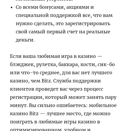
Со всеми бонусами, акциями и
специальной поддержкой все, что вам
нужно сделать, это зарегистрировать
свой самый первый счет на реальные
деньги.
Если ваша любимая игра в казино —
блэкджек, рулетка, баккара, кости, сик-бо
или что-то среднее, для вас нет лучшего
казино, чем Bitz. Служба поддержки
клиентов проведет вас через процесс
регистрации, который может занять пару
минут. Вы сильно ошибаетесь: мобильное
казино Bitz — лучшее место, где можно
поиграть в любимые игры казино в
оптимизированном, удобном и