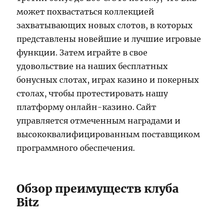
может похвастаться коллекцией
захватывающих новых слотов, в которых
представлены новейшие и лучшие игровые
функции. Затем играйте в свое
удовольствие на наших бесплатных
бонусных слотах, играх казино и покерных
столах, чтобы протестировать нашу
платформу онлайн-казино. Сайт
управляется отмеченным наградами и
высококвалифицированным поставщиком
программного обеспечения.
Обзор преимуществ клуба
Bitz