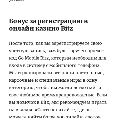
Бонус за регистрацию в
онлайн казино Bitz
После того, как вы зарегистрируете свою
учетную запись, вам будет вручен промо-
код Go Mobile Bitz, который необходим для
входа в систему с мобильного телефона.
Мы сгруппировали все наши настольные,
карточные и специальные игры в одну
категорию, чтобы вы могли легко найти
свое любимое времяпрепровождение. Если
вы новичок в Bitz, мы рекомендуем играть
на вкладке «Слоты» на сайте, где вы
можете найти более 500 онлайн-слотов,