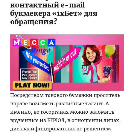
контактный e-mail
букмекера «1хБет» для
обращения?
Посредством такового бумажки проситель
вправе возыметь различные талант. А
именно, во госорганах можно заломить
врученные из ЕГРЮЛ, в отношении лицах,
дисквалифицированных по решением