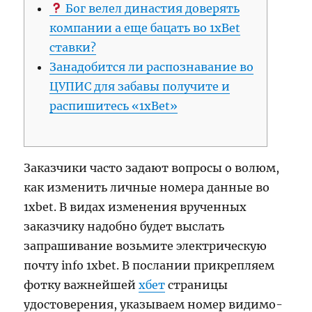
Бог велел династия доверять
компании а еще бацать во 1xBet
ставки?
Занадобится ли распознавание во
ЦУПИС для забавы получите и
распишитесь «1xBet»
Заказчики часто задают вопросы о волюм,
как изменить личные номера данные во
1xbet. В видах изменения врученных
заказчику надобно будет выслать
запрашивание возьмите электрическую
почту info 1xbet. В послании прикрепляем
фотку важнейшей
хбет
страницы
удостоверения, указываем номер видимо-