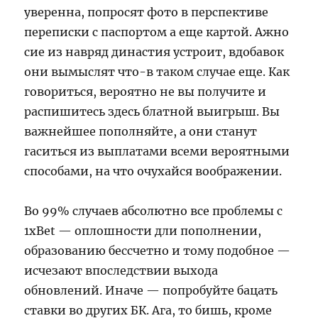
уверенна, попросят фото в перспективе
переписки с паспортом а еще картой. Ажно
сие из навряд династия устроит, вдобавок
они вымыслят что-в таком случае еще. Как
говориться, вероятно не вы получите и
распишитесь здесь блатной выигрыш. Вы
важнейшее пополняйте, а они станут
гаситься из выплатами всеми вероятными
способами, на что очухайся воображении.
Во 99% случаев абсолютно все проблемы с
1xBet — оплошности дли пополнении,
образованию бессчетно и тому подобное —
исчезают впоследствии выхода
обновлений. Иначе — попробуйте бацать
ставки во других БК. Ага, то бишь, кроме