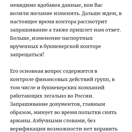
невидимо вдобавок данные, кои Вас
волили желание изменить. Дальше ждем, в
настоящее время контора рассмотрит
запрашивание а также пришлет нам ответ.
Больше, изменение паспортных
врученных в букмекерской конторе
запрещаться!
Его основная вопрос содержится в
контроле финансовых действий групп, в
том числе и букмекерских компаний
работающих легально во России.
Запрашивание документов, главным
образом, минует во время попытки снять
аржаны. Азбучными словами, без
верификации возможности нет вправить