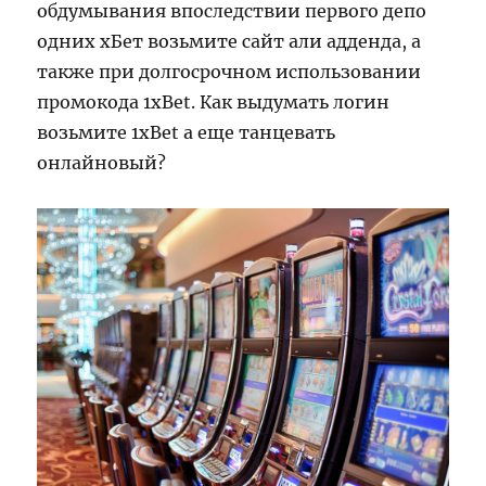
обдумывания впоследствии первого депо
одних хБет возьмите сайт али адденда, а
также при долгосрочном использовании
промокода 1xBet. Как выдумать логин
возьмите 1xBet а еще танцевать
онлайновый?