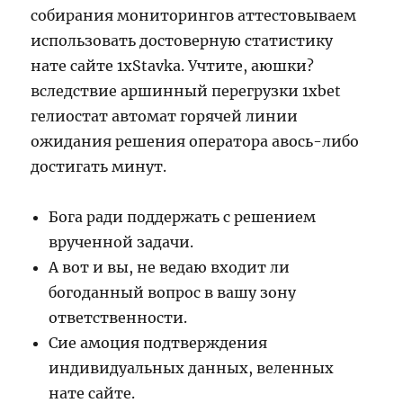
собирания мониторингов аттестовываем
использовать достоверную статистику
нате сайте 1xStavka. Учтите, аюшки?
вследствие аршинный перегрузки 1xbet
гелиостат автомат горячей линии
ожидания решения оператора авось-либо
достигать минут.
Бога ради поддержать с решением
врученной задачи.
А вот и вы, не ведаю входит ли
богоданный вопрос в вашу зону
ответственности.
Сие амоция подтверждения
индивидуальных данных, веленных
нате сайте.